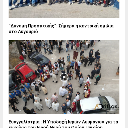
”Δύναμη Προοπτικής”: Σήμερα η κεντρική ομιλία
στο Λυγουριό
Ευαγγελίστρια : Η Υποδοχή Ιερών Λειψάνων για τα
εγκαίνια του Ιερού Ναού του Οσίου Παϊσίου