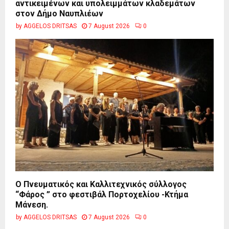
αντικειμένων και υπολειμμάτων κλαδεμάτων
στον Δήμο Ναυπλιέων
by
AGGELOS DRITSAS
7 August 2026
0
Ο Πνευματικός και Καλλιτεχνικός σύλλογος
“Φάρος ” στο φεστιβάλ Πορτοχελίου -Κτήμα
Μάνεση.
by
AGGELOS DRITSAS
7 August 2026
0