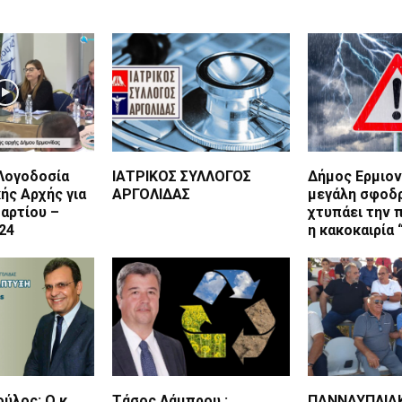
 Λογοδοσία
ΙΑΤΡΙΚΟΣ ΣΥΛΛΟΓΟΣ
Δήμος Ερμιον
ής Αρχής για
ΑΡΓΟΛΙΔΑΣ
μεγάλη σφοδ
αρτίου –
χτυπάει την 
24
η κακοκαιρία 
ύλος: Ο κ.
Τάσος Λάμπρου :
ΠΑΝΝΑΥΠΛΙΑ