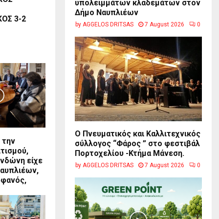
υπολειμμάτων κλαδεμάτων στον
Δήμο Ναυπλιέων
ΟΣ 3-2
by
AGGELOS DRITSAS
7 August 2026
0
Ο Πνευματικός και Καλλιτεχνικός
 την
σύλλογος “Φάρος ” στο φεστιβάλ
τισμού,
Πορτοχελίου -Κτήμα Μάνεση.
ενδώνη είχε
by
AGGELOS DRITSAS
7 August 2026
0
Ναυπλιέων,
ρφανός,