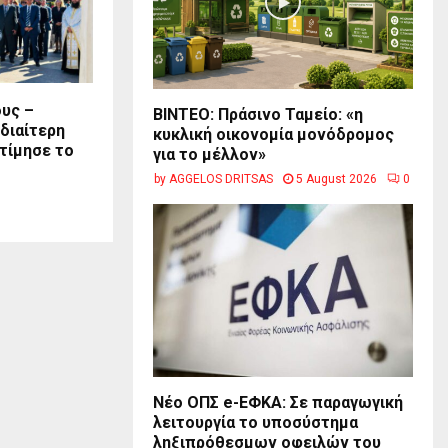
υς –
BINTEO: Πράσινο Ταμείο: «η
διαίτερη
κυκλική οικονομία μονόδρομος
τίμησε το
για το μέλλον»
by
AGGELOS DRITSAS
5 August 2026
0
Νέο ΟΠΣ e-ΕΦΚΑ: Σε παραγωγική
λειτουργία το υποσύστημα
ληξιπρόθεσμων οφειλών του