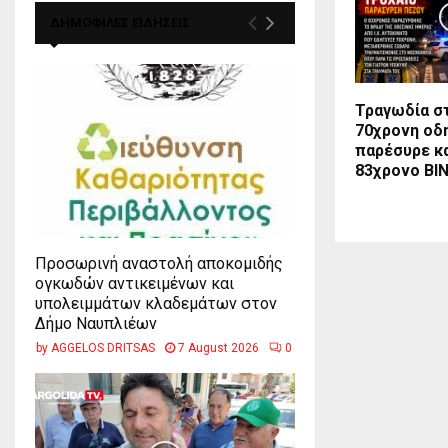
ΔΗΜΟΦΙΛΕΣ ΕΙΔΗΣΕΙΣ
Τραγωδία στ
70χρονη οδ
παρέσυρε κ
83χρονο ΒΙ
Προσωρινή αναστολή αποκομιδής
ογκωδών αντικειμένων και
υπολειμμάτων κλαδεμάτων στον
Δήμο Ναυπλιέων
by
AGGELOS DRITSAS
7 August 2026
0