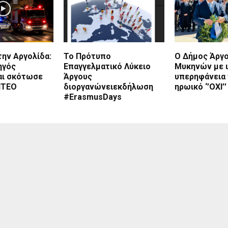
ην Αργολίδα:
To Πρότυπο
Ο Δήμος Άργο
ηγός
Επαγγελματικό Λύκειο
Μυκηνών με ι
αι σκότωσε
Άργους
υπερηφάνεια 
ΝΤΕΟ
διοργανώνειεκδήλωση
ηρωικό ‘’ΟΧΙ’’
#ErasmusDays