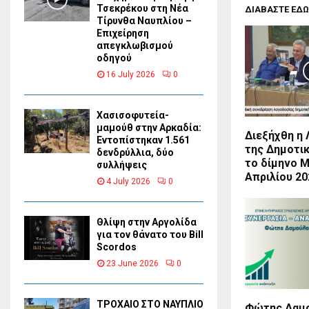
Τσεκρέκου στη Νέα
ΔΙΑΒΑΣΤΕ ΕΔΩ
Τίρυνθα Ναυπλίου –
Επιχείρηση
απεγκλωβισμού
οδηγού
16 July 2026
0
Χασισοφυτεία-
μαμούθ στην Αρκαδία:
Διεξήχθη η
Εντοπίστηκαν 1.561
της Δημοτικ
δενδρύλλια, δύο
το δίμηνο Μ
συλλήψεις
Απριλίου 20
4 July 2026
0
Θλίψη στην Αργολίδα
για τον θάνατο του Bill
Scordos
23 June 2026
0
ΤΡΟΧΑΙΟ ΣΤΟ ΝΑΥΠΛΙΟ
Φώτης Δαμο