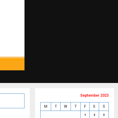
September 2023
M
T
W
T
F
S
S
1
2
3