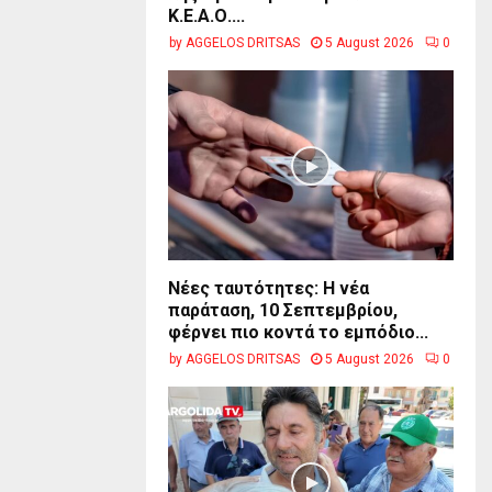
Κ.Ε.Α.Ο....
by
AGGELOS DRITSAS
5 August 2026
0
Νέες ταυτότητες: Η νέα
παράταση, 10 Σεπτεμβρίου,
φέρνει πιο κοντά το εμπόδιο...
by
AGGELOS DRITSAS
5 August 2026
0