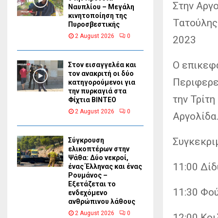
Στην Αργ
Ναυπλίου – Μεγάλη
κινητοποίηση της
Τατούλης
Πυροσβεστικής
2 August 2026
0
2023
Ο επικεφ
Στον εισαγγελέα και
τον ανακριτή οι δύο
Περιφερε
κατηγορούμενοι για
την πυρκαγιά στα
την Τρίτη
Φίχτια ΒΙΝΤΕΟ
2 August 2026
0
Αργολίδα
Συγκεκρι
Σύγκρουση
ελικοπτέρων στην
Ψάθα: Δύο νεκροί,
11:00 Δί
ένας Έλληνας και ένας
Ρουμάνος –
Εξετάζεται το
11:30 Φο
ενδεχόμενο
ανθρώπινου λάθους
2 August 2026
0
12:00 Κο