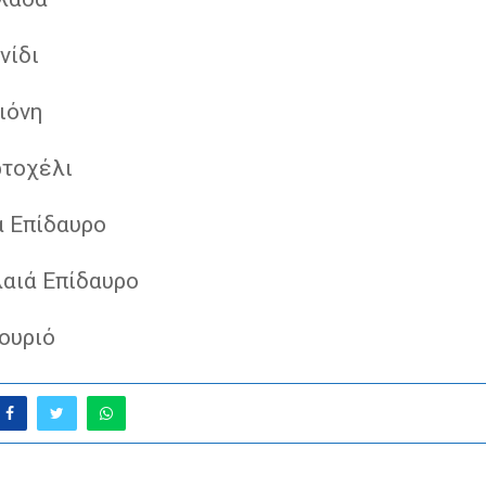
νίδι
ιόνη
ρτοχέλι
α Επίδαυρο
λαιά Επίδαυρο
ουριό