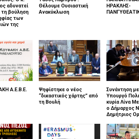
ος αδυνατεί
Θέλουμε Ουσιαστική
ΗΡΑΚΛΗΣ-
 τη βούληση
Ανακύκλωση
ΠΑΝΓΥΘΕΑΤΙΚ
ηφίας των
τιών της
ΚΗ Α.Ε.Β.Ε.
Ψηφίστηκε ο νέος
Συνάντηση με
“δικαστικός χάρτης” από
Υπουργό Πολι
τη Βουλή
κυρία Λίνα Μ
ο Δήμαρχος 
Δημήτριος Ο