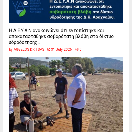
Η Δ.Ε.Υ.Α.Ν ανακοινώνει ότι εντοπίστηκε και
αποκαταστάθηκε σοβαρότατη βλάβη στο δίκτυο
υδροδότησης...
by
AGGELOS DRITSAS
31 July 2026
0