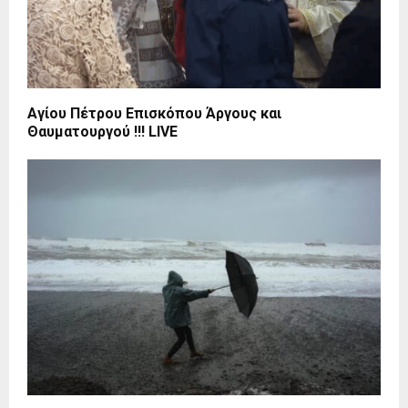
Αγίου Πέτρου Επισκόπου Άργους και
Θαυματουργού !!! LIVE