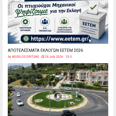
ΑΠΟΤΕΛΕΣΜΑΤΑ ΕΚΛΟΓΩΝ ΕΕΤΕΜ 2026
by
AGGELOS DRITSAS
24 July 2026
0