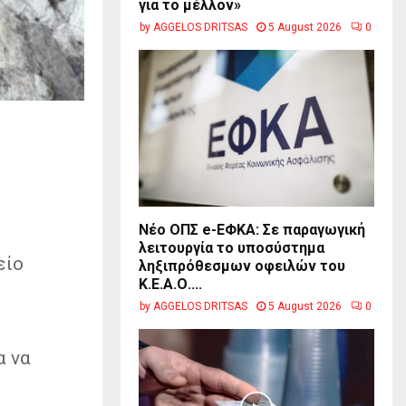
για το μέλλον»
by
AGGELOS DRITSAS
5 August 2026
0
Νέο ΟΠΣ e-ΕΦΚΑ: Σε παραγωγική
λειτουργία το υποσύστημα
είο
ληξιπρόθεσμων οφειλών του
Κ.Ε.Α.Ο....
by
AGGELOS DRITSAS
5 August 2026
0
α να