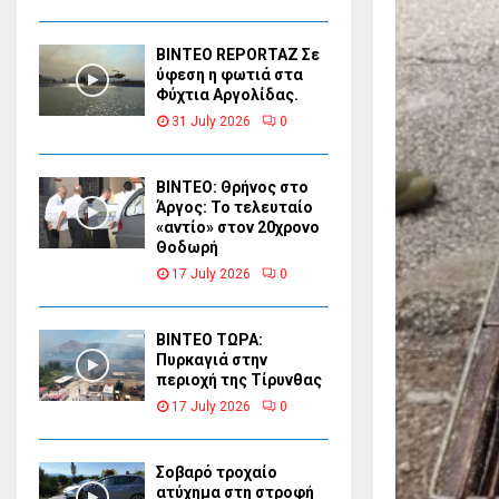
BINTEO REPORTAZ Σε
ύφεση η φωτιά στα
Φύχτια Αργολίδας.
31 July 2026
0
ΒΙΝΤΕΟ: Θρήνος στο
Άργος: Το τελευταίο
«αντίο» στον 20χρονο
Θοδωρή
17 July 2026
0
ΒΙΝΤΕΟ ΤΩΡΑ:
Πυρκαγιά στην
περιοχή της Τίρυνθας
17 July 2026
0
Σοβαρό τροχαίο
ατύχημα στη στροφή