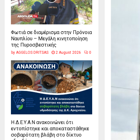
Φωτιά σε διαμέρισμα στην Πρόνοια
Ναυπλίου – Μεγάλη κινητοποίηση
της Πυροσβεστικής
by
AGGELOS DRITSAS
2 August 2026
0
Η Δ.Ε.Υ.Α.Ν ανακοινώνει ότι
εντοπίστηκε και αποκαταστάθηκε
σοβαρότατη βλάβη στο δίκτυο