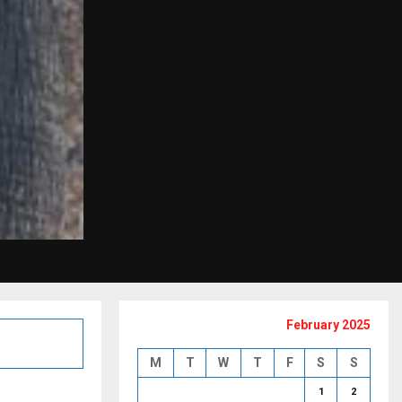
February 2025
M
T
W
T
F
S
S
1
2