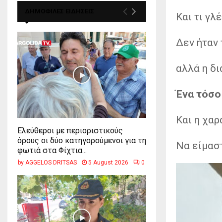
ΔΗΜΟΦΙΛΕΣ ΕΙΔΗΣΕΙΣ
Και τι γλ
Δεν ήταν 
αλλά η δ
Ένα τόσο
Και η χαρ
Ελεύθεροι με περιοριστικούς
όρους οι δύο κατηγορούμενοι για τη
Να είμασ
φωτιά στα Φίχτια...
by
AGGELOS DRITSAS
5 August 2026
0