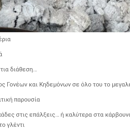
έρια
ά
στια διάθεση…
ος Γονέων και Κηδεμόνων σε όλο του το μεγαλ
ιτική παρουσία
άδες στις επάλξεις… ή καλύτερα στα κάρβουν
το γλέντι