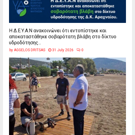
Η Δ.Ε.Υ.Α.Ν ανακοινώνει ότι εντοπίστηκε και
αποκαταστάθηκε σοβαρότατη βλάβη στο δίκτυο
υδροδότησης...
by
AGGELOS DRITSAS
31 July 2026
0