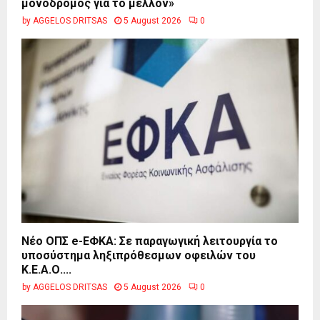
μονόδρομος για το μέλλον»
by
AGGELOS DRITSAS
5 August 2026
0
Νέο ΟΠΣ e-ΕΦΚΑ: Σε παραγωγική λειτουργία το
υποσύστημα ληξιπρόθεσμων οφειλών του
Κ.Ε.Α.Ο....
by
AGGELOS DRITSAS
5 August 2026
0