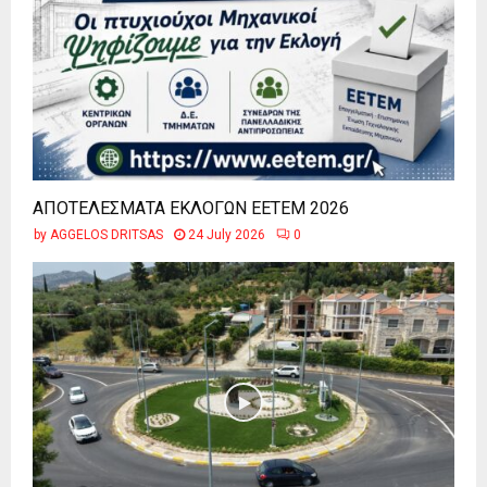
ΑΠΟΤΕΛΕΣΜΑΤΑ ΕΚΛΟΓΩΝ ΕΕΤΕΜ 2026
by
AGGELOS DRITSAS
24 July 2026
0