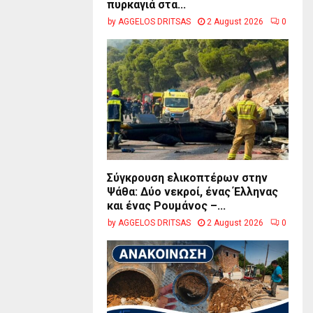
πυρκαγιά στα...
by
AGGELOS DRITSAS
2 August 2026
0
Σύγκρουση ελικοπτέρων στην
Ψάθα: Δύο νεκροί, ένας Έλληνας
και ένας Ρουμάνος –...
by
AGGELOS DRITSAS
2 August 2026
0