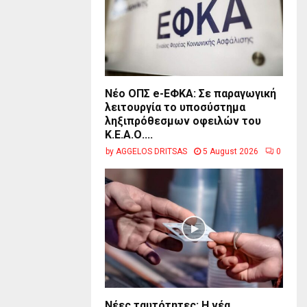
Νέο ΟΠΣ e-ΕΦΚΑ: Σε παραγωγική
λειτουργία το υποσύστημα
ληξιπρόθεσμων οφειλών του
Κ.Ε.Α.Ο....
by
AGGELOS DRITSAS
5 August 2026
0
Νέες ταυτότητες: Η νέα