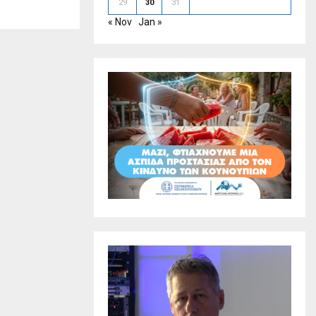
29
30
31
« Nov
Jan »