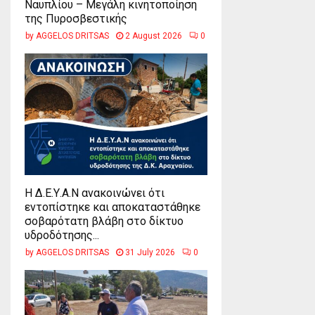
Ναυπλίου – Μεγάλη κινητοποίηση
της Πυροσβεστικής
by
AGGELOS DRITSAS
2 August 2026
0
Η Δ.Ε.Υ.Α.Ν ανακοινώνει ότι
εντοπίστηκε και αποκαταστάθηκε
σοβαρότατη βλάβη στο δίκτυο
υδροδότησης...
by
AGGELOS DRITSAS
31 July 2026
0