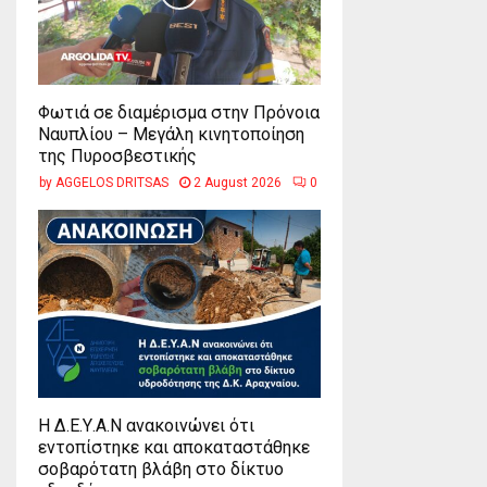
Φωτιά σε διαμέρισμα στην Πρόνοια
Ναυπλίου – Μεγάλη κινητοποίηση
της Πυροσβεστικής
by
AGGELOS DRITSAS
2 August 2026
0
Η Δ.Ε.Υ.Α.Ν ανακοινώνει ότι
εντοπίστηκε και αποκαταστάθηκε
σοβαρότατη βλάβη στο δίκτυο