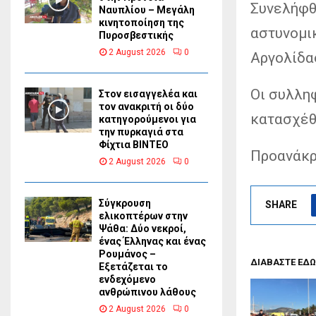
Συνελήφθη
Ναυπλίου – Μεγάλη
κινητοποίηση της
αστυνομι
Πυροσβεστικής
2 August 2026
0
Αργολίδα
Οι συλληφ
Στον εισαγγελέα και
τον ανακριτή οι δύο
κατασχέθ
κατηγορούμενοι για
την πυρκαγιά στα
Φίχτια ΒΙΝΤΕΟ
Προανάκρ
2 August 2026
0
Σύγκρουση
SHARE
ελικοπτέρων στην
Ψάθα: Δύο νεκροί,
ένας Έλληνας και ένας
Ρουμάνος –
ΔΙΑΒΑΣΤΕ ΕΔΩ
Εξετάζεται το
ενδεχόμενο
ανθρώπινου λάθους
2 August 2026
0