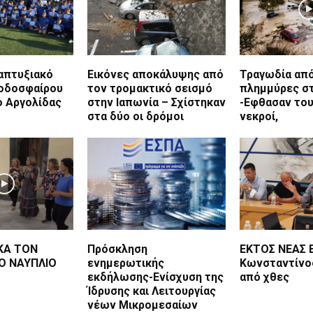
ναπτυξιακό
Εικόνες αποκάλυψης από
Τραγωδία από
οδοσφαίρου
τον τρομακτικό σεισμό
πλημμύρες στ
ο Αργολίδας
στην Ιαπωνία – Σχίστηκαν
-Εφθασαν του
στα δύο οι δρόμοι
νεκροί,
ΚΑ ΤΟΝ
Πρόσκληση
ΕΚΤΟΣ ΝΕΑΣ 
Ο ΝΑΥΠΛΙΟ
ενημερωτικής
Κωνσταντίνο
εκδήλωσης-Ενίσχυση της
από χθες
Ίδρυσης και Λειτουργίας
νέων Μικρομεσαίων