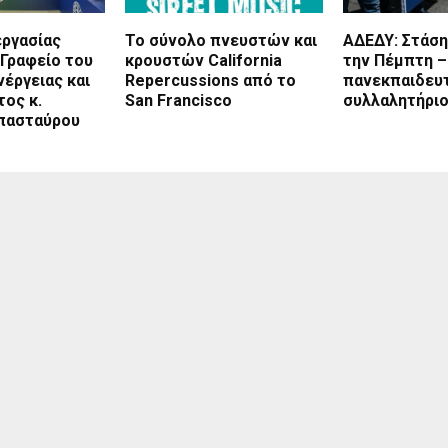
εργασίας
Το σύνολο πνευστών και
ΑΔΕΔΥ: Στάση
Γραφείο του
κρουστών California
την Πέμπτη –
έργειας και
Repercussions από το
πανεκπαιδευ
ος κ.
San Francisco
συλλαλητήρι
πασταύρου