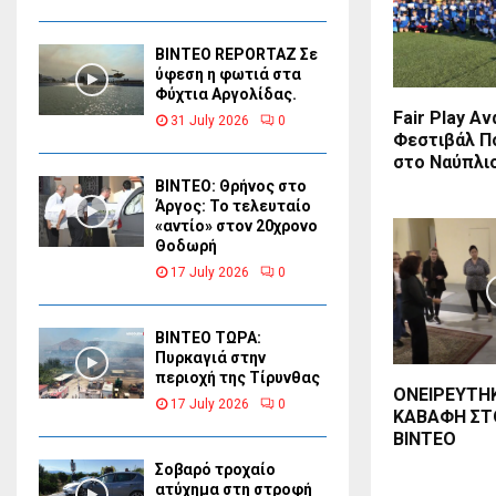
BINTEO REPORTAZ Σε
ύφεση η φωτιά στα
Φύχτια Αργολίδας.
Fair Play Α
31 July 2026
0
Φεστιβάλ Π
στο Ναύπλι
ΒΙΝΤΕΟ: Θρήνος στο
Άργος: Το τελευταίο
«αντίο» στον 20χρονο
Θοδωρή
17 July 2026
0
ΒΙΝΤΕΟ ΤΩΡΑ:
Πυρκαγιά στην
περιοχή της Τίρυνθας
ΟΝΕΙΡΕΥΤΗ
17 July 2026
0
ΚΑΒΑΦΗ ΣΤ
BINTEO
Σοβαρό τροχαίο
ατύχημα στη στροφή