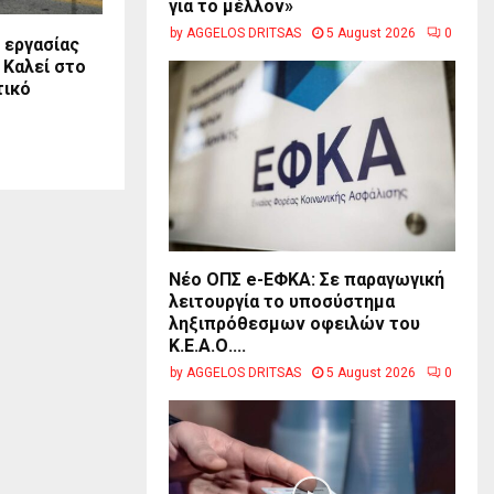
για το μέλλον»
by
AGGELOS DRITSAS
5 August 2026
0
 εργασίας
 Καλεί στο
τικό
ο
Νέο ΟΠΣ e-ΕΦΚΑ: Σε παραγωγική
λειτουργία το υποσύστημα
ληξιπρόθεσμων οφειλών του
Κ.Ε.Α.Ο....
by
AGGELOS DRITSAS
5 August 2026
0