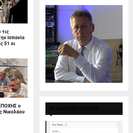
 τις
ην Ισπανία
ς 51 οι
ΕΠΟΧΗΣ ο
40.600 ΣΗΜΕΡΑ 20-7-2026
ς Νικολάου