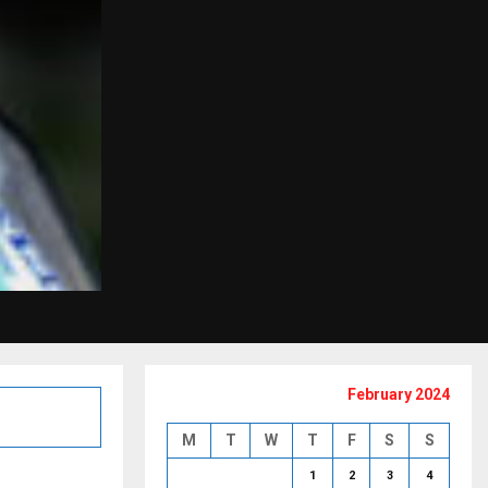
February 2024
M
T
W
T
F
S
S
1
2
3
4