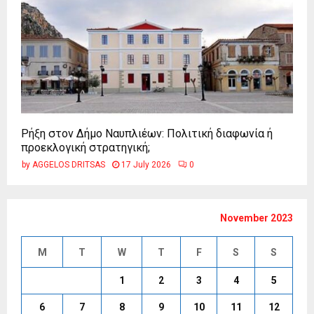
Ρήξη στον Δήμο Ναυπλιέων: Πολιτική διαφωνία ή
προεκλογική στρατηγική;
by
AGGELOS DRITSAS
17 July 2026
0
November 2023
M
T
W
T
F
S
S
1
2
3
4
5
6
7
8
9
10
11
12