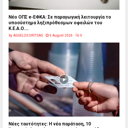
Νέο ΟΠΣ e-ΕΦΚΑ: Σε παραγωγική λειτουργία το
υποσύστημα ληξιπρόθεσμων οφειλών του
Κ.Ε.Α.Ο....
by
AGGELOS DRITSAS
5 August 2026
0
Νέες ταυτότητες: Η νέα παράταση, 10