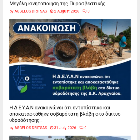
Μεγάλη κινητοποίηση της Πυροσβεστικής
by
AGGELOS DRITSAS
2 August 2026
0
Η Δ.Ε.Υ.Α.Ν ανακοινώνει ότι εντοπίστηκε και
αποκαταστάθηκε σοβαρότατη βλάβη στο δίκτυο
υδροδότησης...
by
AGGELOS DRITSAS
31 July 2026
0