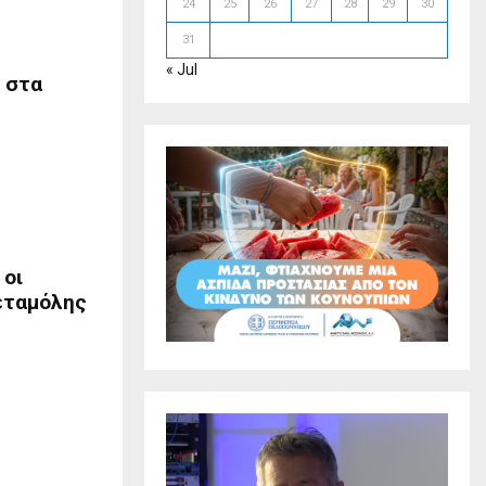
24
25
26
27
28
29
30
31
« Jul
 στα
 οι
εταμόλης