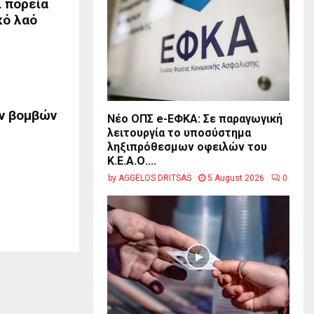
 πορεία
κό λαό
ών βομβών
Νέο ΟΠΣ e-ΕΦΚΑ: Σε παραγωγική
.
λειτουργία το υποσύστημα
ληξιπρόθεσμων οφειλών του
Κ.Ε.Α.Ο....
by
AGGELOS DRITSAS
5 August 2026
0