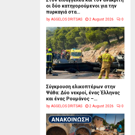
οι δύο κατηγορούμενοι για την
πυρκαγιά στα...
by
AGGELOS DRITSAS
2 August 2026
0
Σύγκρουση ελικοπτέρων στην
Ψάθα: Δύο νεκροί, ένας Έλληνας
και ένας Ρουμάνος –...
by
AGGELOS DRITSAS
2 August 2026
0