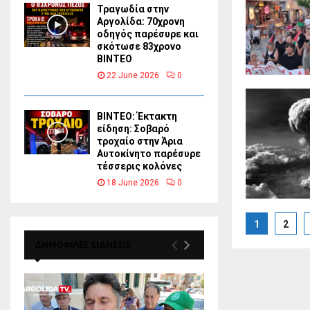
Τραγωδία στην
Αργολίδα: 70χρονη
οδηγός παρέσυρε και
σκότωσε 83χρονο
ΒΙΝΤΕΟ
22 June 2026
0
ΒΙΝΤΕΟ: Έκτακτη
είδηση: Σοβαρό
τροχαίο στην Άρια
Αυτοκίνητο παρέσυρε
τέσσερις κολόνες
18 June 2026
0
Posts
1
2
paginat
ΔΗΜΟΦΙΛΕΣ ΕΙΔΗΣΕΙΣ