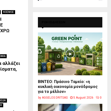
ΚΟΣΜΟΣ
Ι
ΡΟΗ ΕΙΔΗΣΕΩΝ
ΣΕ
ΥΧΡΩ
ΟΜΙΑ
 αλλάζει
ίσματα,
BINTEO: Πράσινο Ταμείο: «η
κυκλική οικονομία μονόδρομος
για το μέλλον»
by
AGGELOS DRITSAS
5 August 2026
0
ΙΕΩΝ
ΚΗ