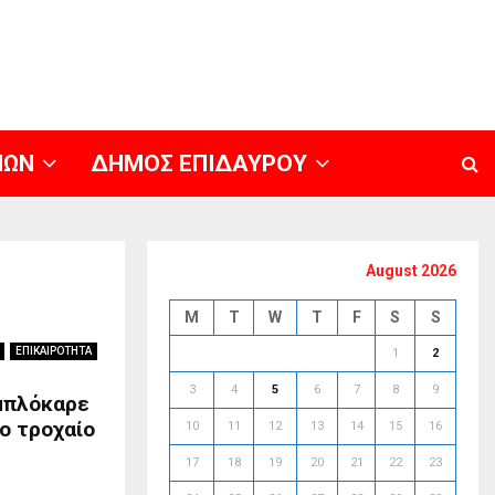
ΝΩΝ
ΔΗΜΟΣ ΕΠΙΔΑΥΡΟΥ
August 2026
M
T
W
T
F
S
S
ΕΠΙΚΑΙΡΟΤΗΤΑ
1
2
3
4
5
6
7
8
9
 μπλόκαρε
το τροχαίο
10
11
12
13
14
15
16
17
18
19
20
21
22
23