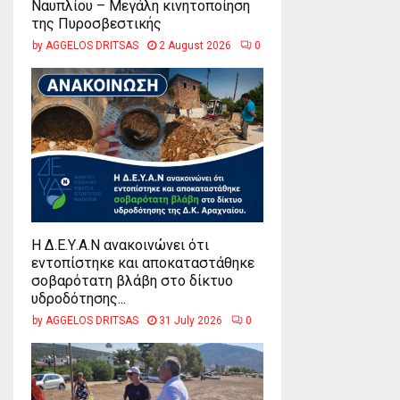
Ναυπλίου – Μεγάλη κινητοποίηση
της Πυροσβεστικής
by
AGGELOS DRITSAS
2 August 2026
0
Η Δ.Ε.Υ.Α.Ν ανακοινώνει ότι
εντοπίστηκε και αποκαταστάθηκε
σοβαρότατη βλάβη στο δίκτυο
υδροδότησης...
by
AGGELOS DRITSAS
31 July 2026
0