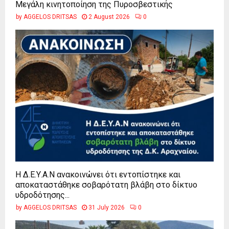
Μεγάλη κινητοποίηση της Πυροσβεστικής
by
AGGELOS DRITSAS
2 August 2026
0
Η Δ.Ε.Υ.Α.Ν ανακοινώνει ότι εντοπίστηκε και
αποκαταστάθηκε σοβαρότατη βλάβη στο δίκτυο
υδροδότησης...
by
AGGELOS DRITSAS
31 July 2026
0