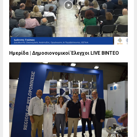
Ημερίδα | Δημοσιονομικοί Έλεγχοι LIVE BINTEO