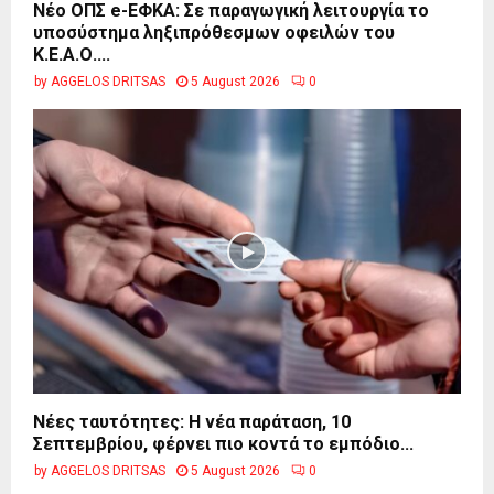
Νέο ΟΠΣ e-ΕΦΚΑ: Σε παραγωγική λειτουργία το
υποσύστημα ληξιπρόθεσμων οφειλών του
Κ.Ε.Α.Ο....
by
AGGELOS DRITSAS
5 August 2026
0
Νέες ταυτότητες: Η νέα παράταση, 10
Σεπτεμβρίου, φέρνει πιο κοντά το εμπόδιο...
by
AGGELOS DRITSAS
5 August 2026
0