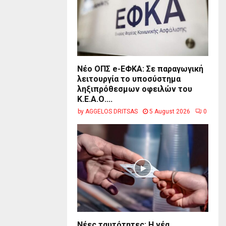
Νέο ΟΠΣ e-ΕΦΚΑ: Σε παραγωγική
λειτουργία το υποσύστημα
ληξιπρόθεσμων οφειλών του
Κ.Ε.Α.Ο....
by
AGGELOS DRITSAS
5 August 2026
0
Νέες ταυτότητες: Η νέα