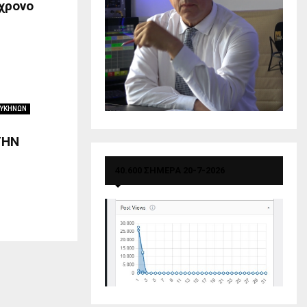
χρονο
ΜΥΚΗΝΩΝ
ΤΗΝ
40.600 ΣΗΜΕΡΑ 20-7-2026