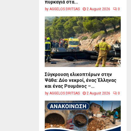
πυρκαγιά στα...
by
AGGELOS DRITSAS
2 August 2026
0
Σύγκρουση ελικοπτέρων στην
Ψάθα: Δύο νεκροί, ένας Έλληνας
και ένας Ρουμάνος –...
by
AGGELOS DRITSAS
2 August 2026
0