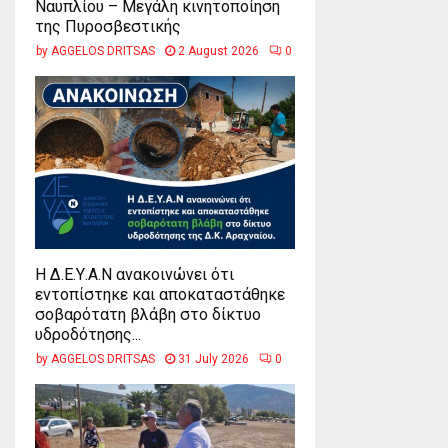
Ναυπλίου – Μεγάλη κινητοποίηση
της Πυροσβεστικής
by
AGGELOS DRITSAS
2 August 2026
0
Η Δ.Ε.Υ.Α.Ν ανακοινώνει ότι
εντοπίστηκε και αποκαταστάθηκε
σοβαρότατη βλάβη στο δίκτυο
υδροδότησης...
by
AGGELOS DRITSAS
31 July 2026
0