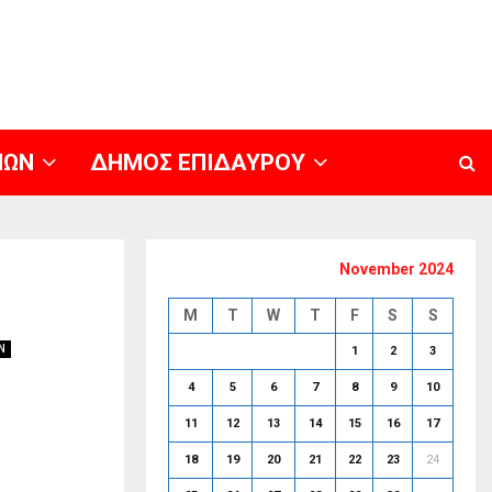
ΝΩΝ
ΔΗΜΟΣ ΕΠΙΔΑΥΡΟΥ
November 2024
M
T
W
T
F
S
S
Ν
1
2
3
4
5
6
7
8
9
10
11
12
13
14
15
16
17
18
19
20
21
22
23
24