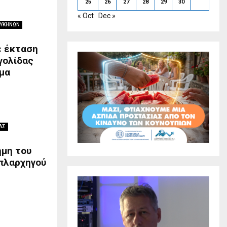
25
26
27
28
29
30
« Oct
Dec »
ΜΥΚΗΝΩΝ
ε έκταση
γολίδας
ήμα
ΑΣ
ήμη του
οπλαρχηγού