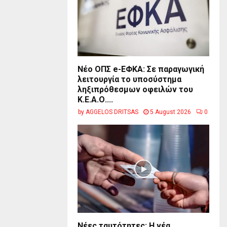
Νέο ΟΠΣ e-ΕΦΚΑ: Σε παραγωγική
λειτουργία το υποσύστημα
ληξιπρόθεσμων οφειλών του
Κ.Ε.Α.Ο....
by
AGGELOS DRITSAS
5 August 2026
0
Νέες ταυτότητες: Η νέα