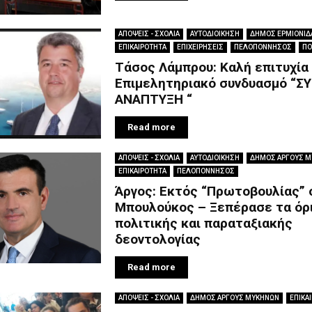
ΑΠΟΨΕΙΣ - ΣΧΟΛΙΑ
ΑΥΤΟΔΙΟΙΚΗΣΗ
ΔΗΜΟΣ ΕΡΜΙΟΝΙΔ
ΕΠΙΚΑΙΡΟΤΗΤΑ
ΕΠΙΧΕΙΡΗΣΕΙΣ
ΠΕΛΟΠΟΝΝΗΣΟΣ
ΠΟ
Τάσος Λάμπρου: Καλή επιτυχία
Επιμελητηριακό συνδυασμό “ΣΥ
ΑΝΑΠΤΥΞΗ “
Read more
ΑΠΟΨΕΙΣ - ΣΧΟΛΙΑ
ΑΥΤΟΔΙΟΙΚΗΣΗ
ΔΗΜΟΣ ΑΡΓΟΥΣ 
ΕΠΙΚΑΙΡΟΤΗΤΑ
ΠΕΛΟΠΟΝΝΗΣΟΣ
Άργος: Εκτός “Πρωτοβουλίας” 
Μπουλούκος – Ξεπέρασε τα όρ
πολιτικής και παραταξιακής
δεοντολογίας
Read more
ΑΠΟΨΕΙΣ - ΣΧΟΛΙΑ
ΔΗΜΟΣ ΑΡΓΟΥΣ ΜΥΚΗΝΩΝ
ΕΠΙΚΑ