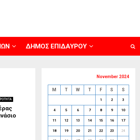
ΝΩΝ
ΔΗΜΟΣ ΕΠΙΔΑΥΡΟΥ
November 2024
M
T
W
T
F
S
S
ΙΡΟΤΗΤΑ
1
2
3
έρας
4
5
6
7
8
9
10
μνάσιο
11
12
13
14
15
16
17
18
19
20
21
22
23
24