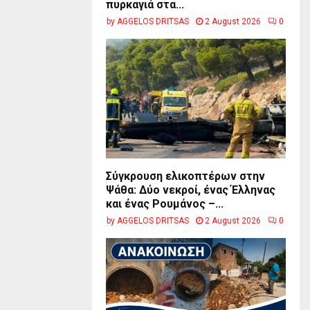
πυρκαγιά στα...
by
AGGELOS DRITSAS
2 August 2026
0
Σύγκρουση ελικοπτέρων στην
Ψάθα: Δύο νεκροί, ένας Έλληνας
και ένας Ρουμάνος –...
by
AGGELOS DRITSAS
2 August 2026
0