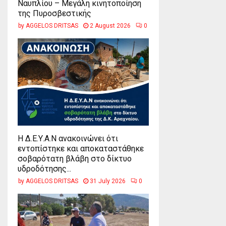
Ναυπλίου – Μεγάλη κινητοποίηση
της Πυροσβεστικής
by
AGGELOS DRITSAS
2 August 2026
0
Η Δ.Ε.Υ.Α.Ν ανακοινώνει ότι
εντοπίστηκε και αποκαταστάθηκε
σοβαρότατη βλάβη στο δίκτυο
υδροδότησης...
by
AGGELOS DRITSAS
31 July 2026
0