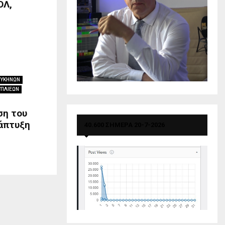
ΟΛ,
ΜΥΚΗΝΩΝ
ΥΠΛΙΕΩΝ
ση του
άπτυξη
40.600 ΣΗΜΕΡΑ 20-7-2026