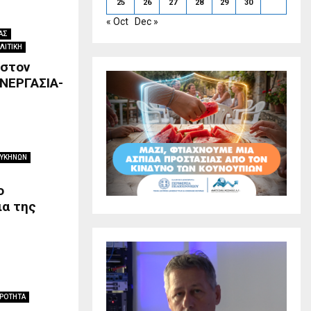
25
26
27
28
29
30
« Oct
Dec »
ΑΣ
ΛΙΤΙΚΗ
 στον
ΝΕΡΓΑΣΙΑ-
ΜΥΚΗΝΩΝ
ο
ια της
ΙΡΟΤΗΤΑ