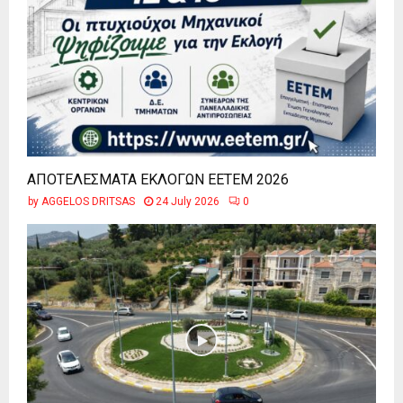
ΑΠΟΤΕΛΕΣΜΑΤΑ ΕΚΛΟΓΩΝ ΕΕΤΕΜ 2026
by
AGGELOS DRITSAS
24 July 2026
0