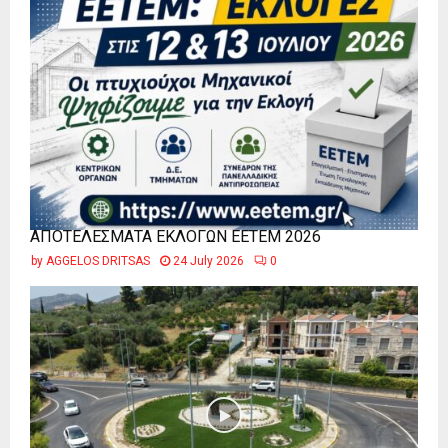
ΑΠΟΤΕΛΕΣΜΑΤΑ ΕΚΛΟΓΩΝ ΕΕΤΕΜ 2026
by
AGGELOS DRITSAS
24 July 2026
0