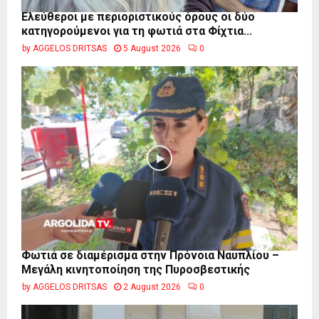
Ελεύθεροι με περιοριστικούς όρους οι δύο
κατηγορούμενοι για τη φωτιά στα Φίχτια...
by
AGGELOS DRITSAS
5 August 2026
0
Φωτιά σε διαμέρισμα στην Πρόνοια Ναυπλίου –
Μεγάλη κινητοποίηση της Πυροσβεστικής
by
AGGELOS DRITSAS
2 August 2026
0