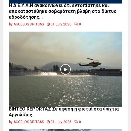
Η Δ.Ε.Υ.Α.Ν ανακοινώνει ότι εντοπίστηκε και
αποκαταστάθηκε σοβαρότατη βλάβη στο δίκτυο
υδροδότησης...
by
AGGELOS DRITSAS
31 July 2026
0
BINTEO REPORTAZ Σε ύφεση η φωτιά στα Φύχτια
Αργολίδας.
by
AGGELOS DRITSAS
31 July 2026
0