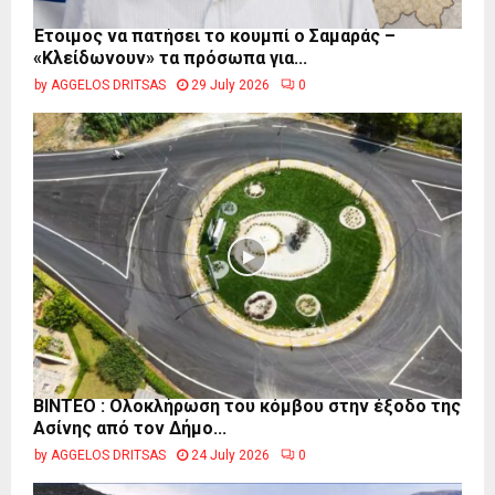
Έτοιμος να πατήσει το κουμπί ο Σαμαράς –
«Κλείδωνουν» τα πρόσωπα για...
by
AGGELOS DRITSAS
29 July 2026
0
ΒΙΝΤΕΟ : Ολοκλήρωση του κόμβου στην έξοδο της
Ασίνης από τον Δήμο...
by
AGGELOS DRITSAS
24 July 2026
0