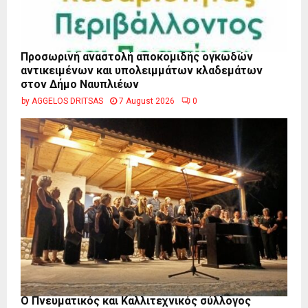
Προσωρινή αναστολή αποκομιδής ογκωδών
αντικειμένων και υπολειμμάτων κλαδεμάτων
στον Δήμο Ναυπλιέων
by
AGGELOS DRITSAS
7 August 2026
0
Ο Πνευματικός και Καλλιτεχνικός σύλλογος