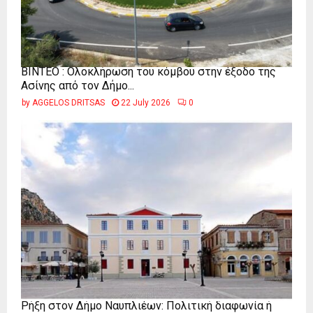
ΒΙΝΤΕΟ : Ολοκλήρωση του κόμβου στην έξοδο της
Ασίνης από τον Δήμο...
by
AGGELOS DRITSAS
22 July 2026
0
Ρήξη στον Δήμο Ναυπλιέων: Πολιτική διαφωνία ή