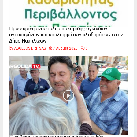
Προσωρινή αναστολή αποκομιδής ογκωδών
αντικειμένων και υπολειμμάτων κλαδεμάτων στον
Δήμο Ναυπλιέων
by
AGGELOS DRITSAS
7 August 2026
0