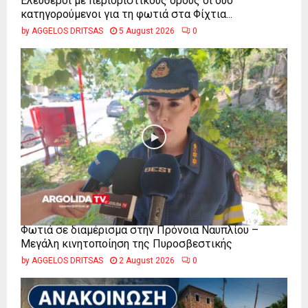
Ελεύθεροι με περιοριστικούς όρους οι δύο
κατηγορούμενοι για τη φωτιά στα Φίχτια...
by
AGGELOS DRITSAS
5 August 2026
0
Φωτιά σε διαμέρισμα στην Πρόνοια Ναυπλίου –
Μεγάλη κινητοποίηση της Πυροσβεστικής
by
AGGELOS DRITSAS
2 August 2026
0