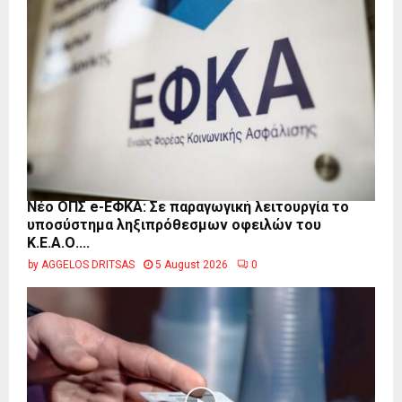
Νέο ΟΠΣ e-ΕΦΚΑ: Σε παραγωγική λειτουργία το
υποσύστημα ληξιπρόθεσμων οφειλών του
Κ.Ε.Α.Ο....
by
AGGELOS DRITSAS
5 August 2026
0