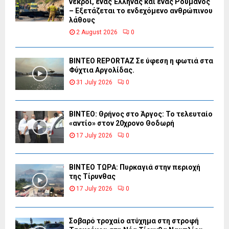
νεκροί, ένας Έλληνας και ένας Ρουμάνος
– Εξετάζεται το ενδεχόμενο ανθρώπινου
λάθους
2 August 2026
0
BINTEO REPORTAZ Σε ύφεση η φωτιά στα
Φύχτια Αργολίδας.
31 July 2026
0
ΒΙΝΤΕΟ: Θρήνος στο Άργος: Το τελευταίο
«αντίο» στον 20χρονο Θοδωρή
17 July 2026
0
ΒΙΝΤΕΟ ΤΩΡΑ: Πυρκαγιά στην περιοχή
της Τίρυνθας
17 July 2026
0
Σοβαρό τροχαίο ατύχημα στη στροφή