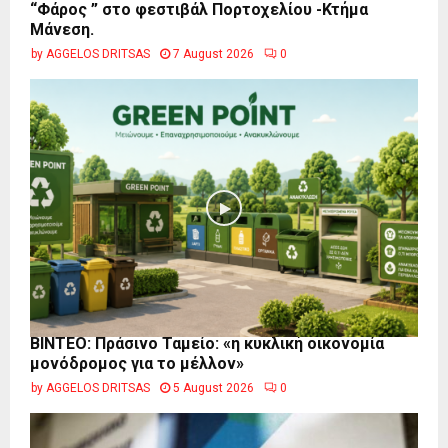
“Φάρος ” στο φεστιβάλ Πορτοχελίου -Κτήμα
Μάνεση.
by
AGGELOS DRITSAS
7 August 2026
0
BINTEO: Πράσινο Ταμείο: «η κυκλική οικονομία
μονόδρομος για το μέλλον»
by
AGGELOS DRITSAS
5 August 2026
0