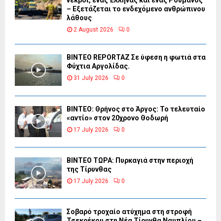
νεκροί, ένας Έλληνας και ένας Ρουμάνος
– Εξετάζεται το ενδεχόμενο ανθρώπινου
λάθους
2 August 2026
0
BINTEO REPORTAZ Σε ύφεση η φωτιά στα
Φύχτια Αργολίδας.
31 July 2026
0
ΒΙΝΤΕΟ: Θρήνος στο Άργος: Το τελευταίο
«αντίο» στον 20χρονο Θοδωρή
17 July 2026
0
ΒΙΝΤΕΟ ΤΩΡΑ: Πυρκαγιά στην περιοχή
της Τίρυνθας
17 July 2026
0
Σοβαρό τροχαίο ατύχημα στη στροφή
Τσεκρέκου στη Νέα Τίρυνθα Ναυπλίου –