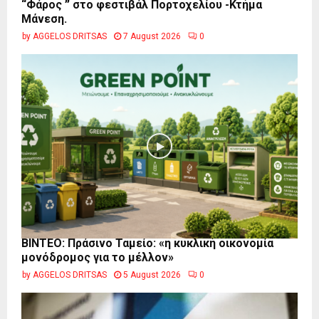
“Φάρος ” στο φεστιβάλ Πορτοχελίου -Κτήμα
Μάνεση.
by
AGGELOS DRITSAS
7 August 2026
0
BINTEO: Πράσινο Ταμείο: «η κυκλική οικονομία
μονόδρομος για το μέλλον»
by
AGGELOS DRITSAS
5 August 2026
0