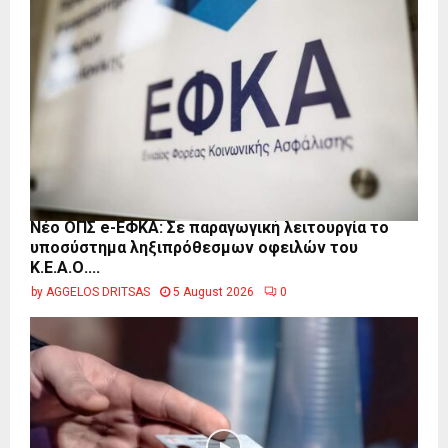
Νέο ΟΠΣ e-ΕΦΚΑ: Σε παραγωγική λειτουργία το
υποσύστημα ληξιπρόθεσμων οφειλών του
Κ.Ε.Α.Ο....
by
AGGELOS DRITSAS
5 August 2026
0