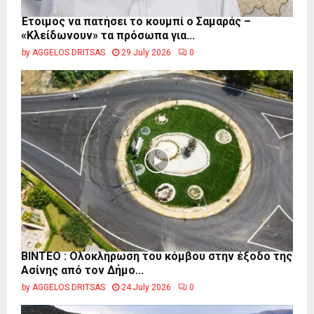
Έτοιμος να πατήσει το κουμπί ο Σαμαράς –
«Κλείδωνουν» τα πρόσωπα για...
by
AGGELOS DRITSAS
29 July 2026
0
ΒΙΝΤΕΟ : Ολοκλήρωση του κόμβου στην έξοδο της
Ασίνης από τον Δήμο...
by
AGGELOS DRITSAS
24 July 2026
0