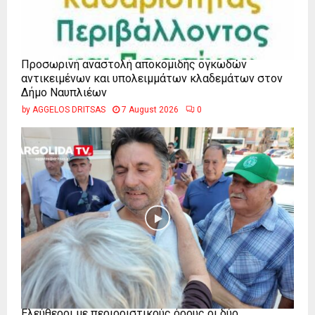
Προσωρινή αναστολή αποκομιδής ογκωδών
αντικειμένων και υπολειμμάτων κλαδεμάτων στον
Δήμο Ναυπλιέων
by
AGGELOS DRITSAS
7 August 2026
0
Ελεύθεροι με περιοριστικούς όρους οι δύο