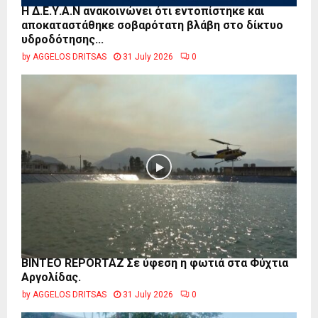
Η Δ.Ε.Υ.Α.Ν ανακοινώνει ότι εντοπίστηκε και
αποκαταστάθηκε σοβαρότατη βλάβη στο δίκτυο
υδροδότησης...
by
AGGELOS DRITSAS
31 July 2026
0
BINTEO REPORTAZ Σε ύφεση η φωτιά στα Φύχτια
Αργολίδας.
by
AGGELOS DRITSAS
31 July 2026
0