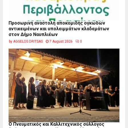
Προσωρινή αναστολή αποκομιδής ογκωδών
αντικειμένων και υπολειμμάτων κλαδεμάτων
στον Δήμο Ναυπλιέων
by
AGGELOS DRITSAS
7 August 2026
0
Ο Πνευματικός και Καλλιτεχνικός σύλλογος