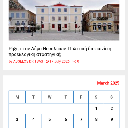
Ρήξη στον Δήμο Ναυπλιέων: Πολιτική διαφωνία ή
προεκλογική στρατηγική;
by
AGGELOS DRITSAS
17 July 2026
0
March 2025
M
T
W
T
F
S
S
1
2
3
4
5
6
7
8
9