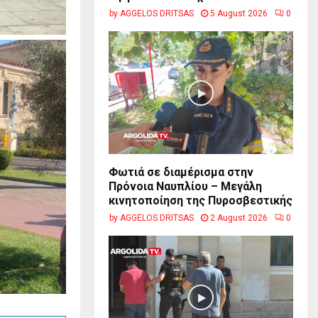
by
AGGELOS DRITSAS
5 August 2026
0
Φωτιά σε διαμέρισμα στην
Πρόνοια Ναυπλίου – Μεγάλη
κινητοποίηση της Πυροσβεστικής
by
AGGELOS DRITSAS
2 August 2026
0