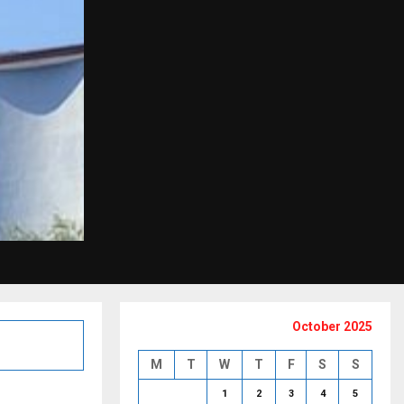
October 2025
M
T
W
T
F
S
S
1
2
3
4
5