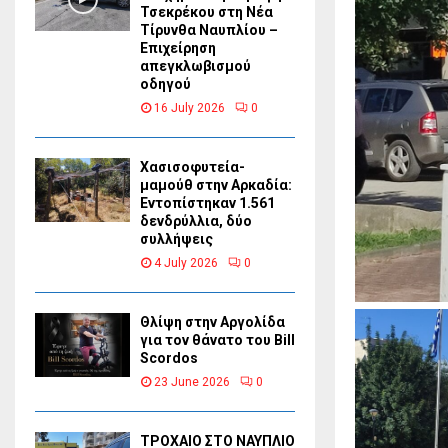
Τσεκρέκου στη Νέα
Τίρυνθα Ναυπλίου –
Επιχείρηση
απεγκλωβισμού
οδηγού
16 July 2026
0
Χασισοφυτεία-
μαμούθ στην Αρκαδία:
Εντοπίστηκαν 1.561
δενδρύλλια, δύο
συλλήψεις
4 July 2026
0
Θλίψη στην Αργολίδα
για τον θάνατο του Bill
Scordos
23 June 2026
0
ΤΡΟΧΑΙΟ ΣΤΟ ΝΑΥΠΛΙΟ