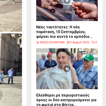
Νέες ταυτότητες: Η νέα
παράταση, 10 Σεπτεμβρίου,
φέρνει πιο κοντά το εμπόδιο...
by
AGGELOS DRITSAS
5 August 2026
0
Ελεύθεροι με περιοριστικούς
όρους οι δύο κατηγορούμενοι για
τη φωτιά στα Φίχτια...