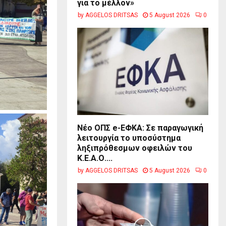
για το μέλλον»
by
AGGELOS DRITSAS
5 August 2026
0
Νέο ΟΠΣ e-ΕΦΚΑ: Σε παραγωγική
λειτουργία το υποσύστημα
ληξιπρόθεσμων οφειλών του
Κ.Ε.Α.Ο....
by
AGGELOS DRITSAS
5 August 2026
0