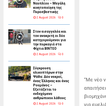
Ναυπλίου – Μεγάλη
κινητοποίηση της
Πυροσβεστικής
2 August 2026
0
Στον εισαγγελέα και
τον ανακριτή οι δύο
κατηγορούμενοι για
την πυρκαγιά στα
Φίχτια ΒΙΝΤΕΟ
2 August 2026
0
Σύγκρουση
ελικοπτέρων στην
Ψάθα: Δύο νεκροί,
“Με νέο 
ένας Έλληνας και ένας
Ρουμάνος –
απαιτήσε
Εξετάζεται το
ενδεχόμενο
βιομηχάνω
ανθρώπινου λάθους
για ευελ
2 August 2026
0