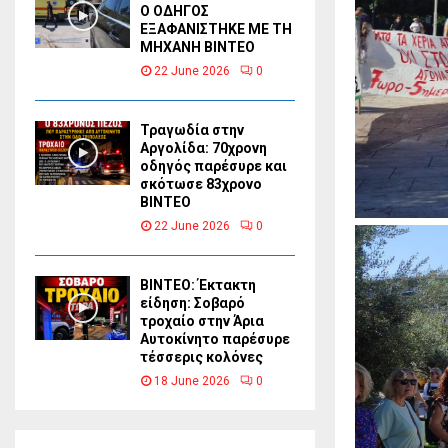
Ο ΟΔΗΓΟΣ
ΕΞΑΦΑΝΙΣΤΗΚΕ ΜΕ ΤΗ
ΜΗΧΑΝΗ ΒΙΝΤΕΟ
22 June 2026
0
Τραγωδία στην
Αργολίδα: 70χρονη
οδηγός παρέσυρε και
σκότωσε 83χρονο
ΒΙΝΤΕΟ
22 June 2026
0
ΒΙΝΤΕΟ: Έκτακτη
είδηση: Σοβαρό
τροχαίο στην Άρια
Αυτοκίνητο παρέσυρε
τέσσερις κολόνες
18 June 2026
0