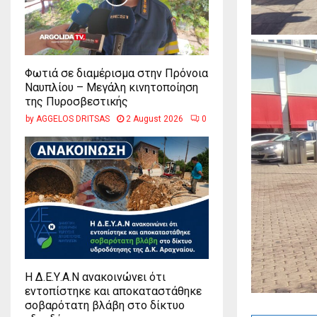
Φωτιά σε διαμέρισμα στην Πρόνοια
Ναυπλίου – Μεγάλη κινητοποίηση
της Πυροσβεστικής
by
AGGELOS DRITSAS
2 August 2026
0
Η Δ.Ε.Υ.Α.Ν ανακοινώνει ότι
εντοπίστηκε και αποκαταστάθηκε
σοβαρότατη βλάβη στο δίκτυο