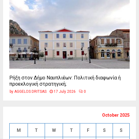
Ρήξη στον Δήμο Ναυπλιέων: Πολιτική διαφωνία ή
προεκλογική στρατηγική;
by
AGGELOS DRITSAS
17 July 2026
0
October 2025
M
T
W
T
F
S
S