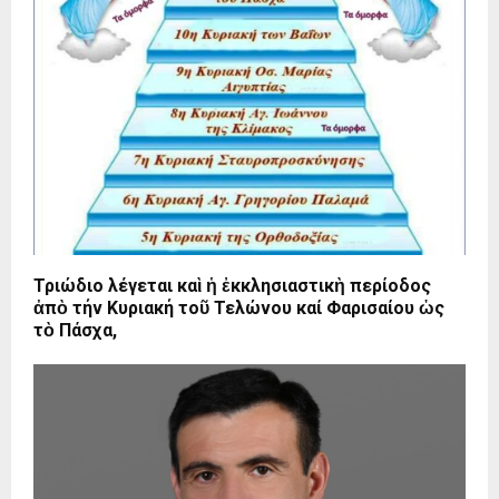
Τριώδιο λέγεται καὶ ἡ ἐκκλησιαστικὴ περίοδος
ἀπὸ τήν Κυριακή τοῦ Τελώνου καί Φαρισαίου ὡς
τὸ Πάσχα,