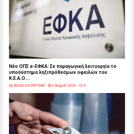
Νέο ΟΠΣ e-ΕΦΚΑ: Σε παραγωγική λειτουργία το
υποσύστημα ληξιπρόθεσμων οφειλών του
Κ.Ε.Α.Ο....
by
AGGELOS DRITSAS
5 August 2026
0