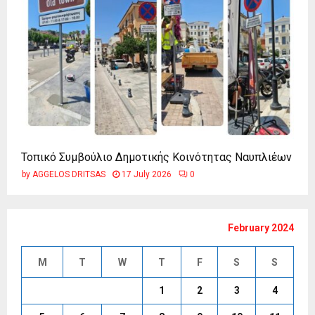
Τοπικό Συμβούλιο Δημοτικής Κοινότητας Ναυπλιέων
by
AGGELOS DRITSAS
17 July 2026
0
February 2024
M
T
W
T
F
S
S
1
2
3
4