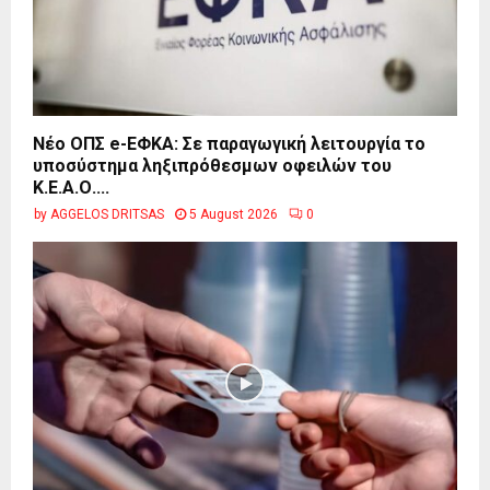
Νέο ΟΠΣ e-ΕΦΚΑ: Σε παραγωγική λειτουργία το
υποσύστημα ληξιπρόθεσμων οφειλών του
Κ.Ε.Α.Ο....
by
AGGELOS DRITSAS
5 August 2026
0