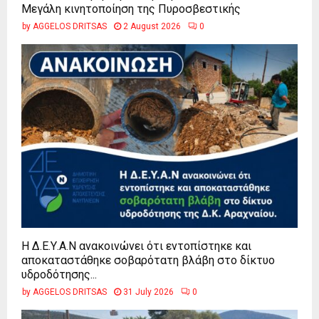
Μεγάλη κινητοποίηση της Πυροσβεστικής
by
AGGELOS DRITSAS
2 August 2026
0
Η Δ.Ε.Υ.Α.Ν ανακοινώνει ότι εντοπίστηκε και
αποκαταστάθηκε σοβαρότατη βλάβη στο δίκτυο
υδροδότησης...
by
AGGELOS DRITSAS
31 July 2026
0