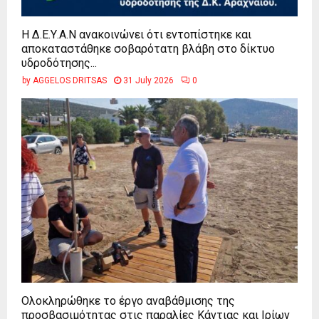
Η Δ.Ε.Υ.Α.Ν ανακοινώνει ότι εντοπίστηκε και
αποκαταστάθηκε σοβαρότατη βλάβη στο δίκτυο
υδροδότησης...
by
AGGELOS DRITSAS
31 July 2026
0
Ολοκληρώθηκε το έργο αναβάθμισης της
προσβασιμότητας στις παραλίες Κάντιας και Ιρίων