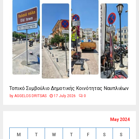
Τοπικό Συμβούλιο Δημοτικής Κοινότητας Ναυπλιέων
by
AGGELOS DRITSAS
17 July 2026
0
May 2024
M
T
W
T
F
S
S