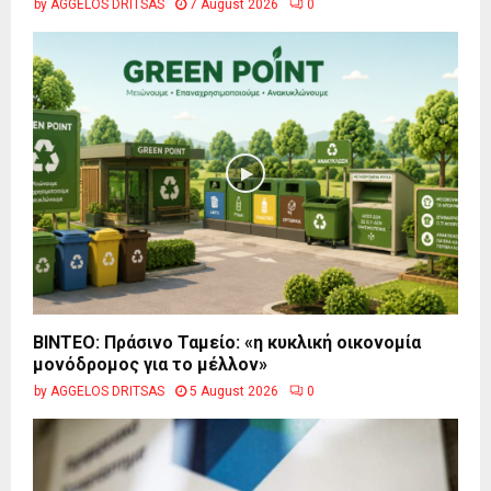
by
AGGELOS DRITSAS
7 August 2026
0
BINTEO: Πράσινο Ταμείο: «η κυκλική οικονομία
μονόδρομος για το μέλλον»
by
AGGELOS DRITSAS
5 August 2026
0