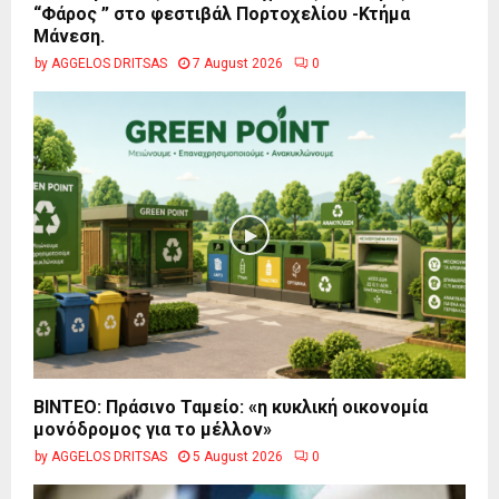
“Φάρος ” στο φεστιβάλ Πορτοχελίου -Κτήμα
Μάνεση.
by
AGGELOS DRITSAS
7 August 2026
0
BINTEO: Πράσινο Ταμείο: «η κυκλική οικονομία
μονόδρομος για το μέλλον»
by
AGGELOS DRITSAS
5 August 2026
0