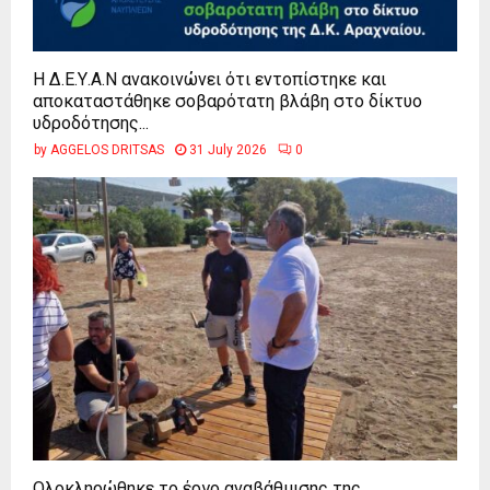
Η Δ.Ε.Υ.Α.Ν ανακοινώνει ότι εντοπίστηκε και
αποκαταστάθηκε σοβαρότατη βλάβη στο δίκτυο
υδροδότησης...
by
AGGELOS DRITSAS
31 July 2026
0
Ολοκληρώθηκε το έργο αναβάθμισης της