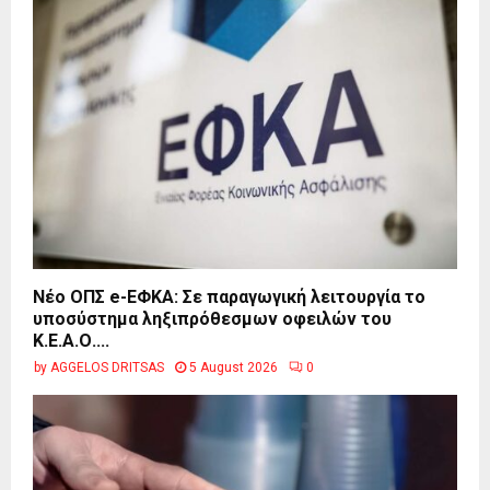
Νέο ΟΠΣ e-ΕΦΚΑ: Σε παραγωγική λειτουργία το
υποσύστημα ληξιπρόθεσμων οφειλών του
Κ.Ε.Α.Ο....
by
AGGELOS DRITSAS
5 August 2026
0