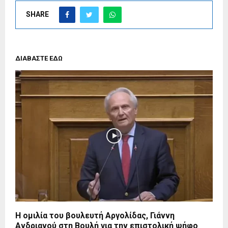
SHARE
ΔΙΑΒΑΣΤΕ ΕΔΩ
Η ομιλία του βουλευτή Αργολίδας, Γιάννη
Ανδριανού στη Βουλή για την επιστολική ψήφο