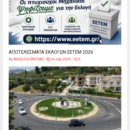
ΑΠΟΤΕΛΕΣΜΑΤΑ ΕΚΛΟΓΩΝ ΕΕΤΕΜ 2026
by
AGGELOS DRITSAS
24 July 2026
0