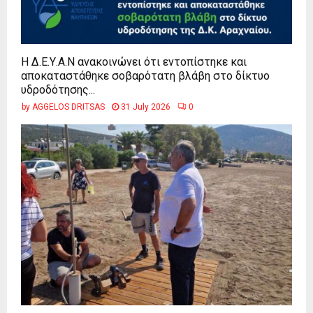
Η Δ.Ε.Υ.Α.Ν ανακοινώνει ότι εντοπίστηκε και
αποκαταστάθηκε σοβαρότατη βλάβη στο δίκτυο
υδροδότησης...
by
AGGELOS DRITSAS
31 July 2026
0