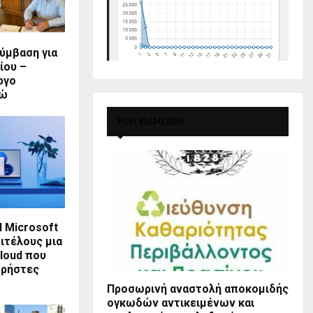
ύμβαση για
ίου –
ργο
ρώ
ΡΟΗ ΕΙΔΗΣΕΩΝ
Η Microsoft
ιτέλους μια
loud που
χρήστες
Προσωρινή αναστολή αποκομιδής
ογκωδών αντικειμένων και