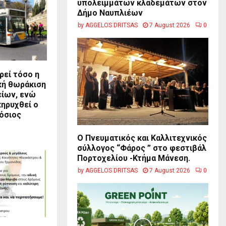
υπολειμμάτων κλαδεμάτων στον
Δήμο Ναυπλιέων
by
AGGELOS DRITSAS
7 August 2026
0
ρεί τόσο η
κή θωράκιση
ίων, ενώ
κηρυχθεί ο
όσιος
Ο Πνευματικός και Καλλιτεχνικός
σύλλογος “Φάρος ” στο φεστιβάλ
Πορτοχελίου -Κτήμα Μάνεση.
by
AGGELOS DRITSAS
7 August 2026
0