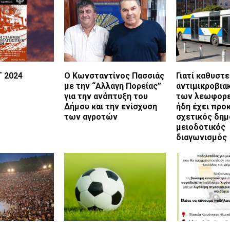
T 2024
Ο Κωνσταντίνος Πασσιάς
Γιατί καθυστε
με την “Αλλαγη Πορείας”
αντιμικροβια
για την ανάπτυξη του
των λεωφορε
Δήμου και την ενίσχυση
ήδη έχει προ
των αγροτών
σχετικός δημ
μειοδοτικός
διαγωνισμός