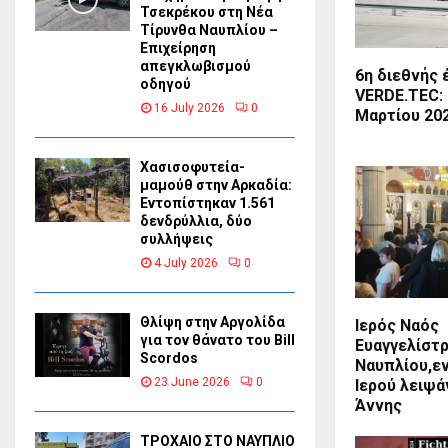
Τσεκρέκου στη Νέα
Τίρυνθα Ναυπλίου –
Επιχείρηση
απεγκλωβισμού
6η διεθνής 
οδηγού
VERDE.TEC: 
16 July 2026
0
Μαρτίου 20
Χασισοφυτεία-
μαμούθ στην Αρκαδία:
Εντοπίστηκαν 1.561
δενδρύλλια, δύο
συλλήψεις
4 July 2026
0
Θλίψη στην Αργολίδα
Ιερός Ναός
για τον θάνατο του Bill
Ευαγγελίστρ
Scordos
Ναυπλίου,ε
23 June 2026
0
Ιερού λειψά
Άννης
ΤΡΟΧΑΙΟ ΣΤΟ ΝΑΥΠΛΙΟ