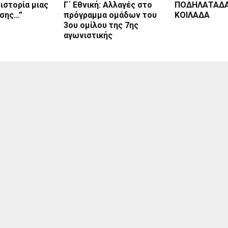
 ιστορία μιας
Γ΄ Εθνική: Αλλαγές στο
ΠΟΔΗΛΑΤΑΔΑ
σης…”
πρόγραμμα ομάδων του
ΚΟΙΛΑΔΑ
3ου ομίλου της 7ης
αγωνιστικής