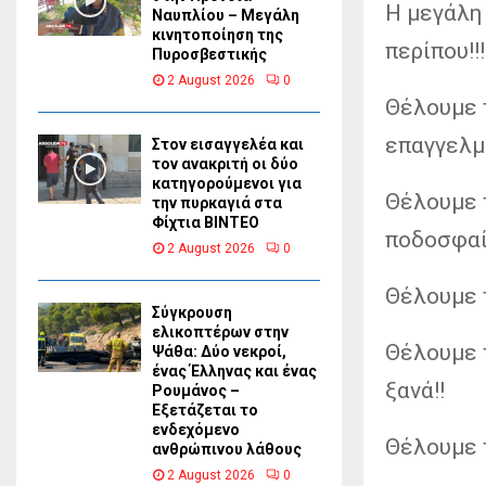
Η μεγάλη 
Ναυπλίου – Μεγάλη
κινητοποίηση της
περίπου!!!
Πυροσβεστικής
2 August 2026
0
Θέλουμε τ
επαγγελμ
Στον εισαγγελέα και
τον ανακριτή οι δύο
κατηγορούμενοι για
Θέλουμε 
την πυρκαγιά στα
Φίχτια ΒΙΝΤΕΟ
ποδοσφαί
2 August 2026
0
Θέλουμε τ
Σύγκρουση
ελικοπτέρων στην
Θέλουμε 
Ψάθα: Δύο νεκροί,
ένας Έλληνας και ένας
ξανά!!
Ρουμάνος –
Εξετάζεται το
ενδεχόμενο
Θέλουμε τ
ανθρώπινου λάθους
2 August 2026
0