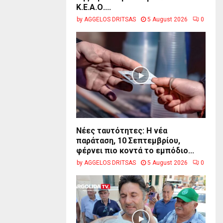
Κ.Ε.Α.Ο....
by
AGGELOS DRITSAS
5 August 2026
0
Νέες ταυτότητες: Η νέα
παράταση, 10 Σεπτεμβρίου,
φέρνει πιο κοντά το εμπόδιο...
by
AGGELOS DRITSAS
5 August 2026
0