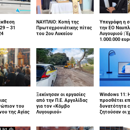
έκθεση
ΝΑΥΠΛΙΟ: Κοπή της
Υπεγράφη η σ
29 – 31
Πρωτοχρονιάτικης πίτας
την ΕΟ Ναυπλ
24
του 2ου Λυκείου
Λυγουριού | Έ
1.000.000 ευ
Ξεκίνησαν οι εργασίες
Windows 11: 
ιας
από την Π.Ε. Αργολίδας
προσθέτει επ
νώπιον του
για τον «Κόμβο
δυνατότητα c
νου της Αγίας
Λυγουριού»
ζητούσαν οι 