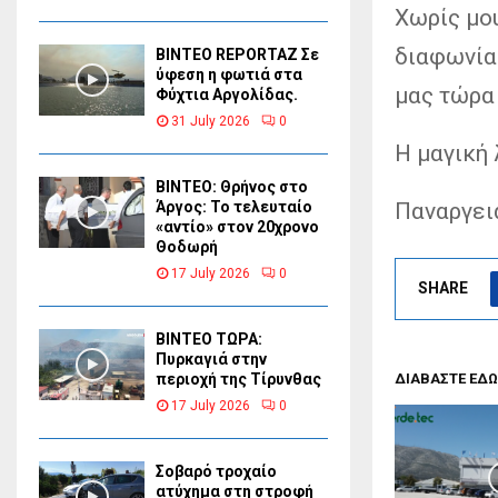
Χωρίς μο
διαφωνία
BINTEO REPORTAZ Σε
ύφεση η φωτιά στα
μας τώρα 
Φύχτια Αργολίδας.
31 July 2026
0
Η μαγική 
ΒΙΝΤΕΟ: Θρήνος στο
Παναργεια
Άργος: Το τελευταίο
«αντίο» στον 20χρονο
Θοδωρή
17 July 2026
0
SHARE
ΒΙΝΤΕΟ ΤΩΡΑ:
Πυρκαγιά στην
ΔΙΑΒΑΣΤΕ ΕΔΩ
περιοχή της Τίρυνθας
17 July 2026
0
Σοβαρό τροχαίο
ατύχημα στη στροφή