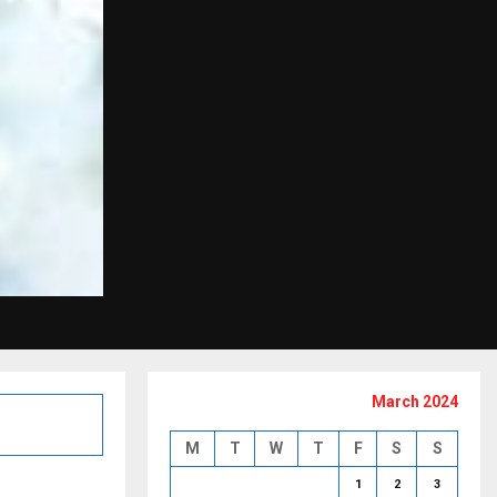
March 2024
M
T
W
T
F
S
S
1
2
3