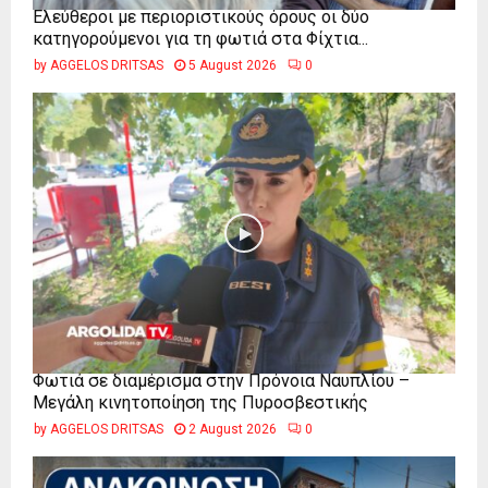
Ελεύθεροι με περιοριστικούς όρους οι δύο
κατηγορούμενοι για τη φωτιά στα Φίχτια...
by
AGGELOS DRITSAS
5 August 2026
0
Φωτιά σε διαμέρισμα στην Πρόνοια Ναυπλίου –
Μεγάλη κινητοποίηση της Πυροσβεστικής
by
AGGELOS DRITSAS
2 August 2026
0