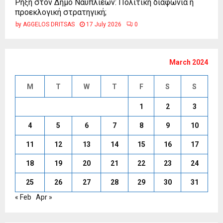
Ρήξη στον Δήμο Ναυπλιέων: Πολιτική διαφωνία ή
προεκλογική στρατηγική;
by
AGGELOS DRITSAS
17 July 2026
0
March 2024
M
T
W
T
F
S
S
1
2
3
4
5
6
7
8
9
10
11
12
13
14
15
16
17
18
19
20
21
22
23
24
25
26
27
28
29
30
31
« Feb
Apr »