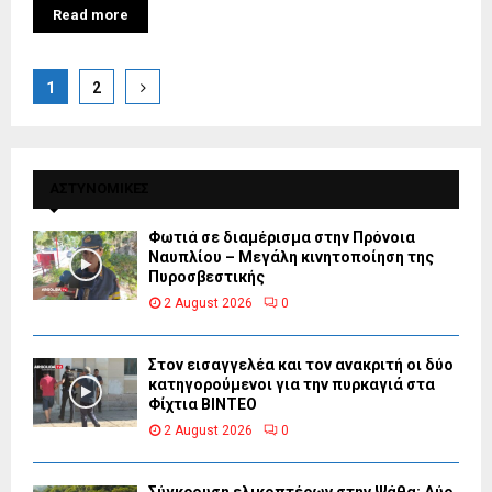
Read more
Posts
1
2
pagination
ΑΣΤΥΝΟΜΙΚΕΣ
Φωτιά σε διαμέρισμα στην Πρόνοια
Ναυπλίου – Μεγάλη κινητοποίηση της
Πυροσβεστικής
2 August 2026
0
Στον εισαγγελέα και τον ανακριτή οι δύο
κατηγορούμενοι για την πυρκαγιά στα
Φίχτια ΒΙΝΤΕΟ
2 August 2026
0
Σύγκρουση ελικοπτέρων στην Ψάθα: Δύο