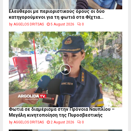
Ελεύθεροι με περιοριστικούς όρους οι δύο
κατηγορούμενοι για τη φωτιά στα Φίχτια...
by
AGGELOS DRITSAS
5 August 2026
0
Φωτιά σε διαμέρισμα στην Πρόνοια Ναυπλίου –
Μεγάλη κινητοποίηση της Πυροσβεστικής
by
AGGELOS DRITSAS
2 August 2026
0