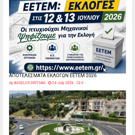
ΑΠΟΤΕΛΕΣΜΑΤΑ ΕΚΛΟΓΩΝ ΕΕΤΕΜ 2026
by
AGGELOS DRITSAS
24 July 2026
0