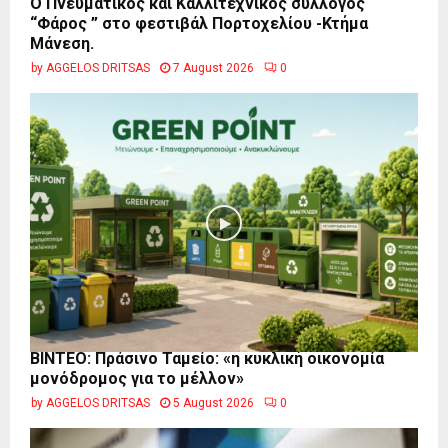
Ο Πνευματικός και Καλλιτεχνικός σύλλογος
“Φάρος ” στο φεστιβάλ Πορτοχελίου -Κτήμα
Μάνεση.
by
AGGELOS DRITSAS
7 August 2026
0
BINTEO: Πράσινο Ταμείο: «η κυκλική οικονομία
μονόδρομος για το μέλλον»
by
AGGELOS DRITSAS
5 August 2026
0