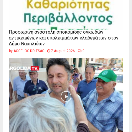
Προσωρινή αναστολή αποκομιδής ογκωδών
αντικειμένων και υπολειμμάτων κλαδεμάτων στον
Δήμο Ναυπλιέων
by
AGGELOS DRITSAS
7 August 2026
0