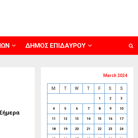
ΝΩΝ
ΔΗΜΟΣ ΕΠΙΔΑΥΡΟΥ
March 2024
M
T
W
T
F
S
S
1
2
3
4
5
6
7
8
9
10
 Σήμερα
11
12
13
14
15
16
17
18
19
20
21
22
23
24