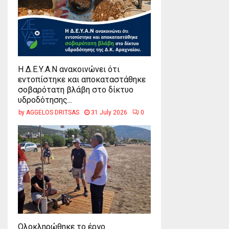
Η Δ.Ε.Υ.Α.Ν ανακοινώνει ότι
εντοπίστηκε και αποκαταστάθηκε
σοβαρότατη βλάβη στο δίκτυο
υδροδότησης...
by
AGGELOS DRITSAS
31 July 2026
0
Ολοκληρώθηκε το έργο