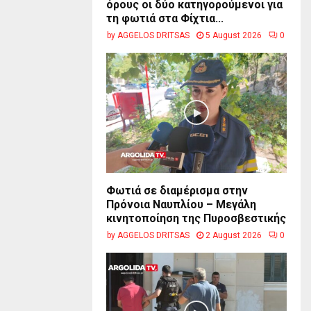
όρους οι δύο κατηγορούμενοι για
τη φωτιά στα Φίχτια...
by
AGGELOS DRITSAS
5 August 2026
0
Φωτιά σε διαμέρισμα στην
Πρόνοια Ναυπλίου – Μεγάλη
κινητοποίηση της Πυροσβεστικής
by
AGGELOS DRITSAS
2 August 2026
0