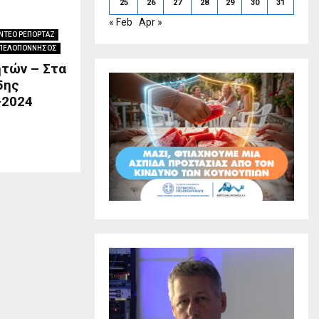
25
26
27
28
29
30
31
« Feb
Apr »
ΝΤΕΟ ΡΕΠΟΡΤΑΖ
ΠΕΛΟΠΟΝΝΗΣΟΣ
τών – Στα
5ης
-2024