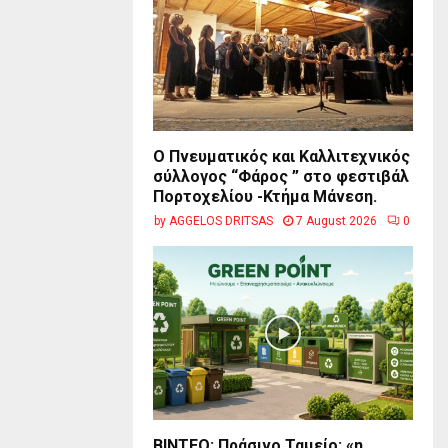
Ο Πνευματικός και Καλλιτεχνικός
σύλλογος “Φάρος ” στο φεστιβάλ
Πορτοχελίου -Κτήμα Μάνεση.
by
AGGELOS DRITSAS
7 August 2026
0
BINTEO: Πράσινο Ταμείο: «η