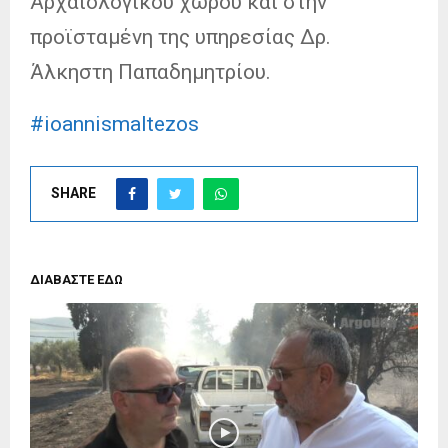
Αρχαιολογικού χώρου και στην
προϊσταμένη της υπηρεσίας Δρ.
Άλκηστη Παπαδημητρίου.
#ioannismaltezos
SHARE
ΔΙΑΒΑΣΤΕ ΕΔΩ