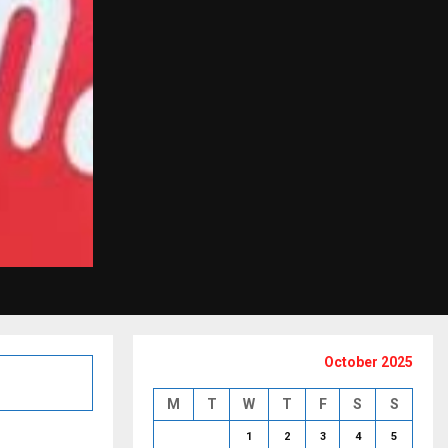
October 2025
M
T
W
T
F
S
S
1
2
3
4
5