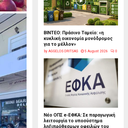
BINTEO: Πράσινο Ταμείο: «η
κυκλική οικονομία μονόδρομος
για το μέλλον»
by
AGGELOS DRITSAS
5 August 2026
0
Νέο ΟΠΣ e-ΕΦΚΑ: Σε παραγωγική
λειτουργία το υποσύστημα
ληξιπρόθεσμων οφειλών του