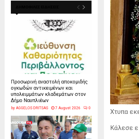
ΔΗΜΟΦΙΛΕΣ ΕΙΔΗΣΕΙΣ
Προσωρινή αναστολή αποκομιδής
ογκωδών αντικειμένων και
υπολειμμάτων κλαδεμάτων στον
Δήμο Ναυπλιέων
by
AGGELOS DRITSAS
7 August 2026
0
Χτυπα εκε
Κάλεσε εκ