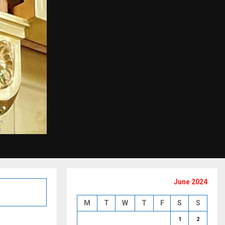
June 2024
M
T
W
T
F
S
S
1
2