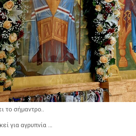
ι το σήμαντρο..
εί για αγρυπνία …