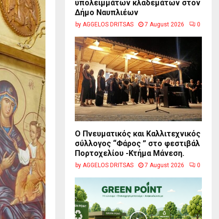
υπολειμμάτων κλαδεμάτων στον
Δήμο Ναυπλιέων
by
AGGELOS DRITSAS
7 August 2026
0
Ο Πνευματικός και Καλλιτεχνικός
σύλλογος “Φάρος ” στο φεστιβάλ
Πορτοχελίου -Κτήμα Μάνεση.
by
AGGELOS DRITSAS
7 August 2026
0