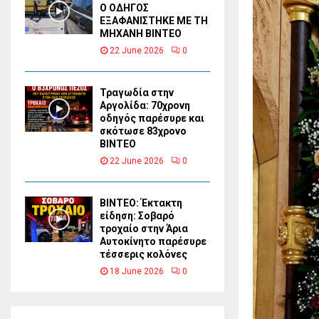
Ο ΟΔΗΓΟΣ
ΕΞΑΦΑΝΙΣΤΗΚΕ ΜΕ ΤΗ
ΜΗΧΑΝΗ ΒΙΝΤΕΟ
22 June 2026
0
Τραγωδία στην
Αργολίδα: 70χρονη
οδηγός παρέσυρε και
σκότωσε 83χρονο
ΒΙΝΤΕΟ
22 June 2026
0
ΒΙΝΤΕΟ: Έκτακτη
είδηση: Σοβαρό
τροχαίο στην Άρια
Αυτοκίνητο παρέσυρε
τέσσερις κολόνες
18 June 2026
0