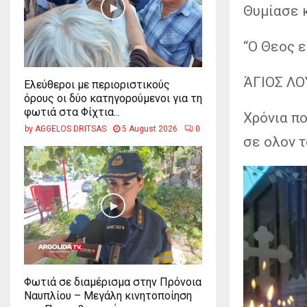
Θυμίασε 
“Ο Θεος ε
ΆΓΙΟΣ ΛΟ
Ελεύθεροι με περιοριστικούς
όρους οι δύο κατηγορούμενοι για τη
φωτιά στα Φίχτια...
Χρόνια πο
by
AGGELOS DRITSAS
5 August 2026
0
σε ολον τ
Φωτιά σε διαμέρισμα στην Πρόνοια
Ναυπλίου – Μεγάλη κινητοποίηση