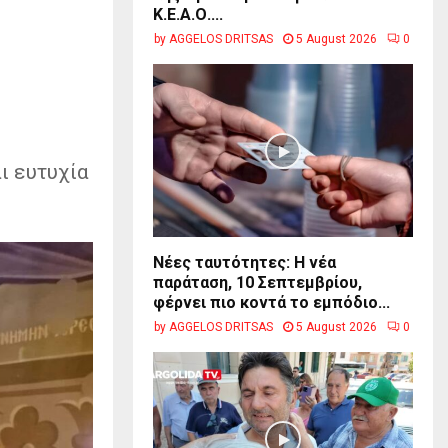
Κ.Ε.Α.Ο....
by
AGGELOS DRITSAS
5 August 2026
0
ι ευτυχία
Νέες ταυτότητες: Η νέα
παράταση, 10 Σεπτεμβρίου,
φέρνει πιο κοντά το εμπόδιο...
by
AGGELOS DRITSAS
5 August 2026
0