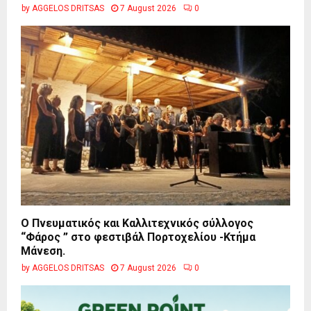
by
AGGELOS DRITSAS
7 August 2026
0
Ο Πνευματικός και Καλλιτεχνικός σύλλογος
“Φάρος ” στο φεστιβάλ Πορτοχελίου -Κτήμα
Μάνεση.
by
AGGELOS DRITSAS
7 August 2026
0