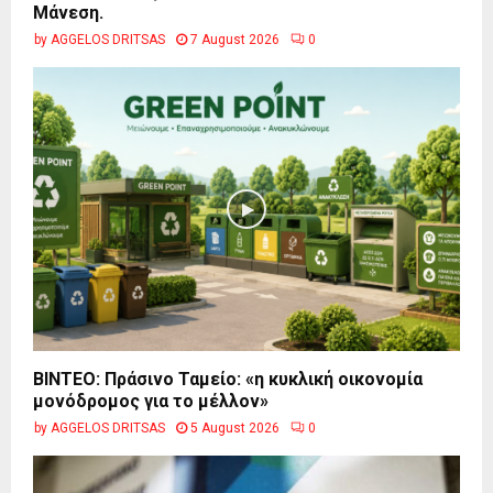
Μάνεση.
by
AGGELOS DRITSAS
7 August 2026
0
BINTEO: Πράσινο Ταμείο: «η κυκλική οικονομία
μονόδρομος για το μέλλον»
by
AGGELOS DRITSAS
5 August 2026
0