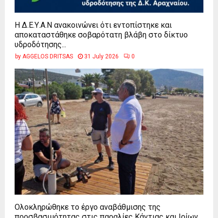
Η Δ.Ε.Υ.Α.Ν ανακοινώνει ότι εντοπίστηκε και
αποκαταστάθηκε σοβαρότατη βλάβη στο δίκτυο
υδροδότησης...
by
AGGELOS DRITSAS
31 July 2026
0
Ολοκληρώθηκε το έργο αναβάθμισης της
προσβασιμότητας στις παραλίες Κάντιας και Ιρίων