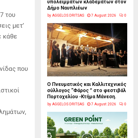
υπολειμμάτων κλαδεμάτων στον
Δήμο Ναυπλιέων
7 του
by
AGGELOS DRITSAS
7 August 2026
0
εις μετ’
ε κάθε
νίδας που
Ο Πνευματικός και Καλλιτεχνικός
αστικοί
σύλλογος “Φάρος ” στο φεστιβάλ
Πορτοχελίου -Κτήμα Μάνεση.
by
AGGELOS DRITSAS
7 August 2026
0
λημάτων,