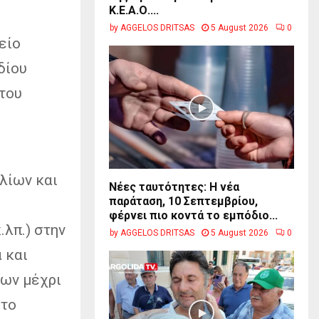
Κ.Ε.Α.Ο....
by
AGGELOS DRITSAS
5 August 2026
0
είο
δίου
 του
λίων και
Νέες ταυτότητες: Η νέα
παράταση, 10 Σεπτεμβρίου,
φέρνει πιο κοντά το εμπόδιο...
λπ.) στην
by
AGGELOS DRITSAS
5 August 2026
0
 και
των μέχρι
στο