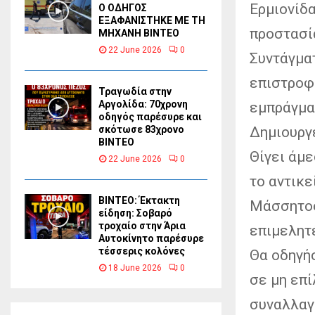
Ερμιονίδα
Ο ΟΔΗΓΟΣ
ΕΞΑΦΑΝΙΣΤΗΚΕ ΜΕ ΤΗ
προστασία
ΜΗΧΑΝΗ ΒΙΝΤΕΟ
22 June 2026
0
Συντάγματ
επιστροφή
Τραγωδία στην
Αργολίδα: 70χρονη
εμπράγμα
οδηγός παρέσυρε και
Δημιουργ
σκότωσε 83χρονο
ΒΙΝΤΕΟ
Θίγει άμε
22 June 2026
0
το αντικ
ΒΙΝΤΕΟ: Έκτακτη
Μάσσητος 
είδηση: Σοβαρό
τροχαίο στην Άρια
επιμελητέ
Αυτοκίνητο παρέσυρε
τέσσερις κολόνες
Θα οδηγή
18 June 2026
0
σε μη επ
συναλλαγ