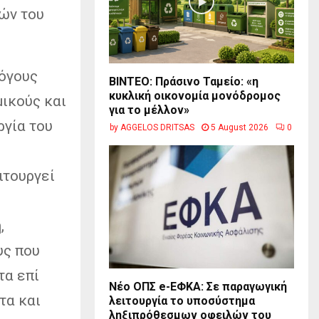
ών του
λόγους
BINTEO: Πράσινο Ταμείο: «η
κυκλική οικονομία μονόδρομος
μικούς και
για το μέλλον»
ργία του
by
AGGELOS DRITSAS
5 August 2026
0
ιτουργεί
,
υς που
τα επί
Νέο ΟΠΣ e-ΕΦΚΑ: Σε παραγωγική
τα και
λειτουργία το υποσύστημα
ληξιπρόθεσμων οφειλών του