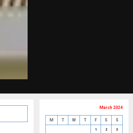
March 2024
M
T
W
T
F
S
S
1
2
3