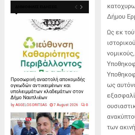
κατοχυρω
ΔΗΜΟΦΙΛΕΣ ΕΙΔΗΣΕΙΣ
Δήμου Ερ
Ως εκ τού
ιστορικού
νομικούς,
Υποθηκοφ
Υποθηκοφ
Προσωρινή αναστολή αποκομιδής
ως αυτόνο
ογκωδών αντικειμένων και
υπολειμμάτων κλαδεμάτων στον
εξασφαλίζ
Δήμο Ναυπλιέων
ουσιαστι
by
AGGELOS DRITSAS
7 August 2026
0
ανακύπτο
των ακινή