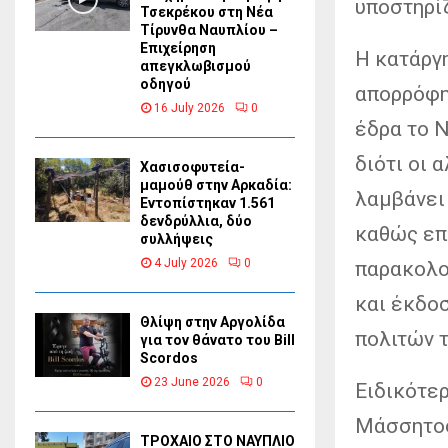
υποστηρί
Τσεκρέκου στη Νέα
Τίρυνθα Ναυπλίου –
Επιχείρηση
Η κατάργ
απεγκλωβισμού
οδηγού
απορρόφη
16 July 2026
0
έδρα το Ν
διότι οι 
Χασισοφυτεία-
μαμούθ στην Αρκαδία:
λαμβάνει
Εντοπίστηκαν 1.561
δενδρύλλια, δύο
καθώς επ
συλλήψεις
4 July 2026
0
παρακολο
και έκδο
Θλίψη στην Αργολίδα
πολιτών τ
για τον θάνατο του Bill
Scordos
23 June 2026
0
Ειδικότε
Μάσσητος
ΤΡΟΧΑΙΟ ΣΤΟ ΝΑΥΠΛΙΟ