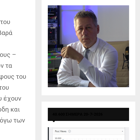
 του
βαρά
ρους –
ν τα
άφους του
του
υ έχουν
ώδη και
40.600 ΣΗΜΕΡΑ 20-7-2026
λόγω των