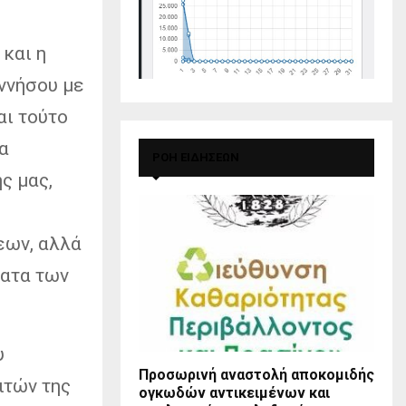
και η
ννήσου με
αι τούτο
α
ΡΟΗ ΕΙΔΗΣΕΩΝ
ς μας,
εων, αλλά
ματα των
υ
Προσωρινή αναστολή αποκομιδής
ιτών της
ογκωδών αντικειμένων και