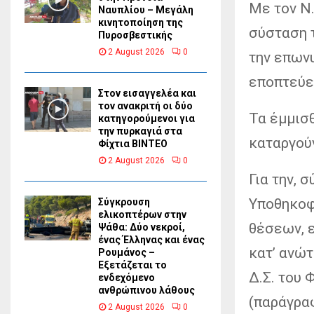
Με τον Ν.
Ναυπλίου – Μεγάλη
κινητοποίηση της
σύσταση 
Πυροσβεστικής
2 August 2026
0
την επωνυ
εποπτεύε
Στον εισαγγελέα και
τον ανακριτή οι δύο
Τα έμμισ
κατηγορούμενοι για
την πυρκαγιά στα
καταργούν
Φίχτια ΒΙΝΤΕΟ
2 August 2026
0
Για την, 
Υποθηκοφ
Σύγκρουση
ελικοπτέρων στην
θέσεων, ε
Ψάθα: Δύο νεκροί,
ένας Έλληνας και ένας
κατ’ ανώτ
Ρουμάνος –
Εξετάζεται το
Δ.Σ. του 
ενδεχόμενο
ανθρώπινου λάθους
(παράγραφ
2 August 2026
0