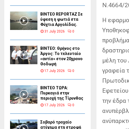
Ν.4664/2
BINTEO REPORTAZ Σε
Η εφαρμογ
ύφεση η φωτιά στα
Φύχτια Αργολίδας.
Υποθηκοφ
31 July 2026
0
προβλήμα
ΒΙΝΤΕΟ: Θρήνος στο
δραστηριο
Άργος: Το τελευταίο
«αντίο» στον 20χρονο
μέλη του
Θοδωρή
γραφεία 
17 July 2026
0
Πρωτοδικ
ΒΙΝΤΕΟ ΤΩΡΑ:
Εφετείου
Πυρκαγιά στην
περιοχή της Τίρυνθας
την έδρα 
17 July 2026
0
ανυπέρβλ
ανύπαρκτ
Σοβαρό τροχαίο
ατύχημα στη στροφή