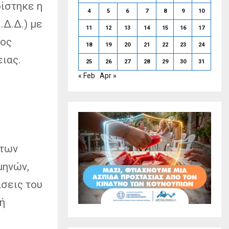
φίστηκε η
4
5
6
7
8
9
10
Δ.Δ.) με
11
12
13
14
15
16
17
ίος
18
19
20
21
22
23
24
ειας.
25
26
27
28
29
30
31
« Feb
Apr »
 των
μηνών,
άσεις του
ή