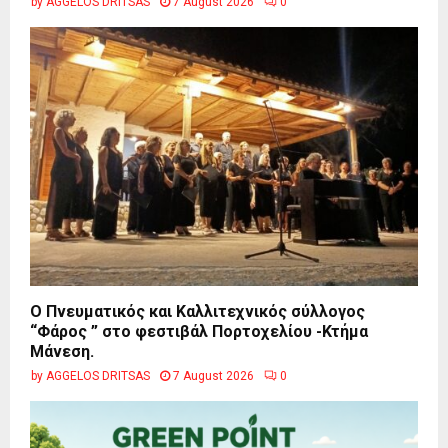
by
AGGELOS DRITSAS
7 August 2026
0
Ο Πνευματικός και Καλλιτεχνικός σύλλογος
“Φάρος ” στο φεστιβάλ Πορτοχελίου -Κτήμα
Μάνεση.
by
AGGELOS DRITSAS
7 August 2026
0