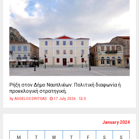
Ρήξη στον Δήμο Ναυπλιέων: Πολιτική διαφωνία ή
προεκλογική στρατηγική;
by
AGGELOS DRITSAS
17 July 2026
0
January 2024
M
T
W
T
F
S
S