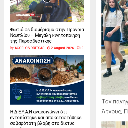
Φωτιά σε διαμέρισμα στην Πρόνοια
Ναυπλίου – Μεγάλη κινητοποίηση
της Πυροσβεστικής
by
AGGELOS DRITSAS
2 August 2026
0
Τον πανη
Άργους, 
Η Δ.Ε.Υ.Α.Ν ανακοινώνει ότι
εντοπίστηκε και αποκαταστάθηκε
σοβαρότατη βλάβη στο δίκτυο