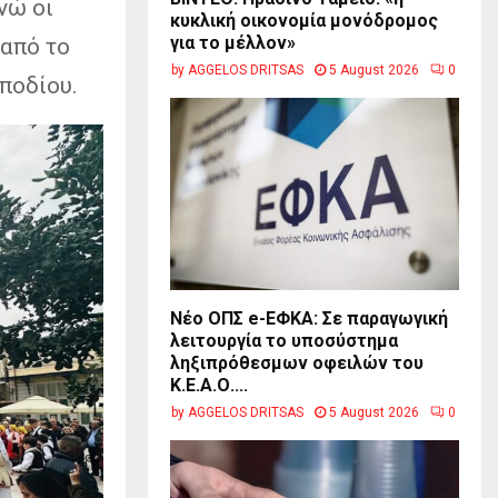
νώ οι
κυκλική οικονομία μονόδρομος
για το μέλλον»
από το
by
AGGELOS DRITSAS
5 August 2026
0
ποδίου.
Νέο ΟΠΣ e-ΕΦΚΑ: Σε παραγωγική
λειτουργία το υποσύστημα
ληξιπρόθεσμων οφειλών του
Κ.Ε.Α.Ο....
by
AGGELOS DRITSAS
5 August 2026
0