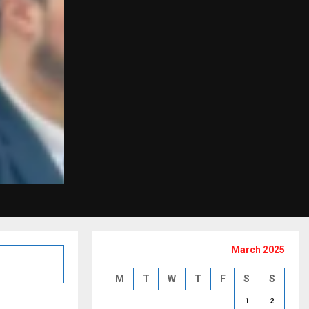
March 2025
M
T
W
T
F
S
S
1
2