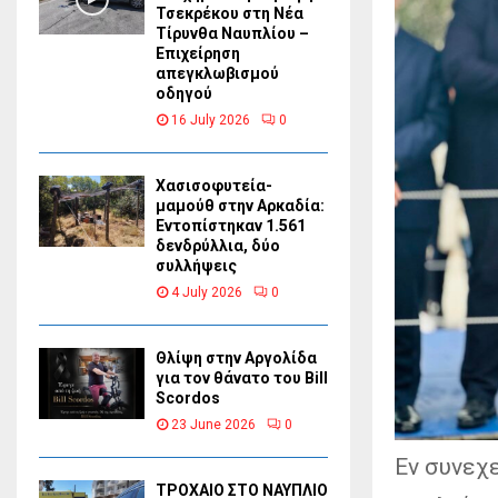
Τσεκρέκου στη Νέα
Τίρυνθα Ναυπλίου –
Επιχείρηση
απεγκλωβισμού
οδηγού
16 July 2026
0
Χασισοφυτεία-
μαμούθ στην Αρκαδία:
Εντοπίστηκαν 1.561
δενδρύλλια, δύο
συλλήψεις
4 July 2026
0
Θλίψη στην Αργολίδα
για τον θάνατο του Bill
Scordos
23 June 2026
0
Εν συνεχ
ΤΡΟΧΑΙΟ ΣΤΟ ΝΑΥΠΛΙΟ