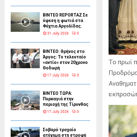
BINTEO REPORTAZ Σε
ύφεση η φωτιά στα
Φύχτια Αργολίδας.
31 July 2026
0
ΒΙΝΤΕΟ: Θρήνος στο
Άργος: Το τελευταίο
Το πρωί 
«αντίο» στον 20χρονο
Θοδωρή
Προδρόμο
17 July 2026
0
Αναθηματ
εκπροσώπ
ΒΙΝΤΕΟ ΤΩΡΑ:
Πυρκαγιά στην
περιοχή της Τίρυνθας
17 July 2026
0
Σοβαρό τροχαίο
ατύχημα στη στροφή