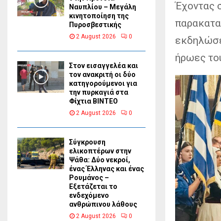
Έχοντας 
Ναυπλίου – Μεγάλη
κινητοποίηση της
παρακαταθ
Πυροσβεστικής
2 August 2026
0
εκδηλώσε
ήρωες το
Στον εισαγγελέα και
τον ανακριτή οι δύο
κατηγορούμενοι για
την πυρκαγιά στα
Φίχτια ΒΙΝΤΕΟ
2 August 2026
0
Σύγκρουση
ελικοπτέρων στην
Ψάθα: Δύο νεκροί,
ένας Έλληνας και ένας
Ρουμάνος –
Εξετάζεται το
ενδεχόμενο
ανθρώπινου λάθους
2 August 2026
0