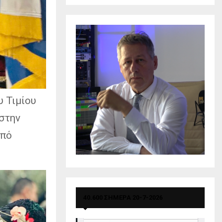
υ Τιμίου
στην
από
40.600 ΣΗΜΕΡΑ 20-7-2026