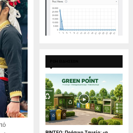
ΡΟΗ ΕΙΔΗΣΕΩΝ
πό
BINTEO: Πράσινο Ταμείο: «η