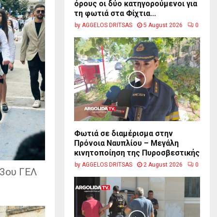
όρους οι δύο κατηγορούμενοι για
τη φωτιά στα Φίχτια...
by
AGGELOS DRITSAS
5 August 2026
0
Φωτιά σε διαμέρισμα στην
Πρόνοια Ναυπλίου – Μεγάλη
κινητοποίηση της Πυροσβεστικής
by
AGGELOS DRITSAS
2 August 2026
0
 3ου ΓΕΛ