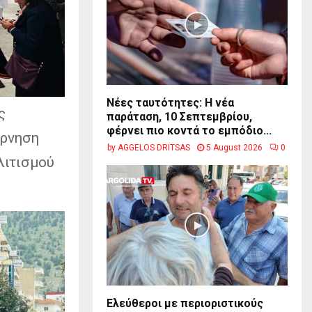
Νέες ταυτότητες: Η νέα
ς
παράταση, 10 Σεπτεμβρίου,
φέρνει πιο κοντά το εμπόδιο...
έρνηση
by
AGGELOS DRITSAS
5 August 2026
0
λιτισμού
Ελεύθεροι με περιοριστικούς