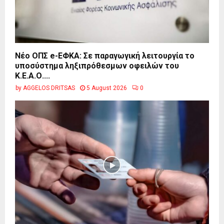
Νέο ΟΠΣ e-ΕΦΚΑ: Σε παραγωγική λειτουργία το
υποσύστημα ληξιπρόθεσμων οφειλών του
Κ.Ε.Α.Ο....
by
AGGELOS DRITSAS
5 August 2026
0