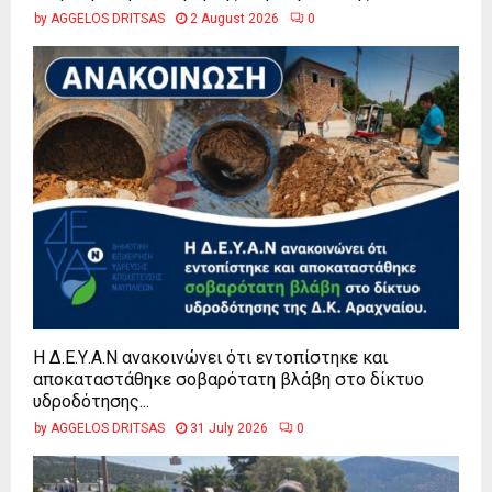
by
AGGELOS DRITSAS
2 August 2026
0
Η Δ.Ε.Υ.Α.Ν ανακοινώνει ότι εντοπίστηκε και
αποκαταστάθηκε σοβαρότατη βλάβη στο δίκτυο
υδροδότησης...
by
AGGELOS DRITSAS
31 July 2026
0