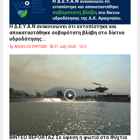
Η Δ.Ε.Υ.Α.Ν ανακοινώνει ότι εντοπίστηκε και
αποκαταστάθηκε σοβαρότατη βλάβη στο δίκτυο
υδροδότησης...
by
AGGELOS DRITSAS
31 July 2026
0
BINTEO REPORTAZ Σε ύφεση η φωτιά στα Φύχτια