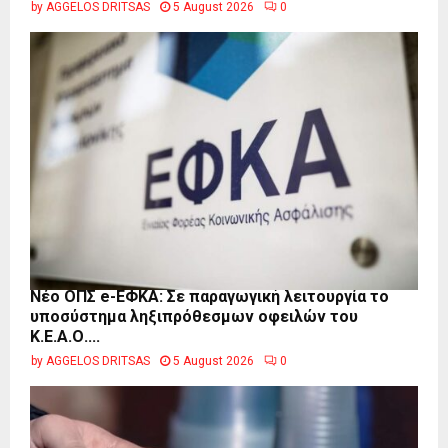
by
AGGELOS DRITSAS
5 August 2026
0
Νέο ΟΠΣ e-ΕΦΚΑ: Σε παραγωγική λειτουργία το
υποσύστημα ληξιπρόθεσμων οφειλών του
Κ.Ε.Α.Ο....
by
AGGELOS DRITSAS
5 August 2026
0