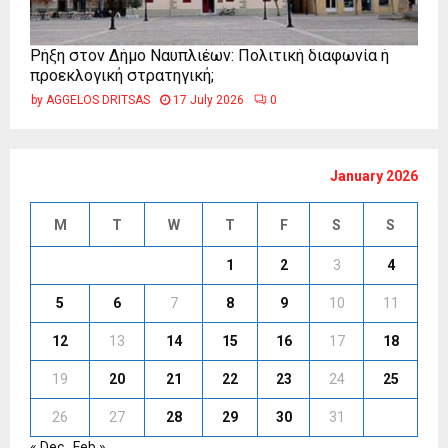
Ρήξη στον Δήμο Ναυπλιέων: Πολιτική διαφωνία ή
προεκλογική στρατηγική;
by
AGGELOS DRITSAS
17 July 2026
0
January 2026
M
T
W
T
F
S
S
1
2
3
4
5
6
7
8
9
10
11
12
13
14
15
16
17
18
19
20
21
22
23
24
25
26
27
28
29
30
31
« Dec
Feb »