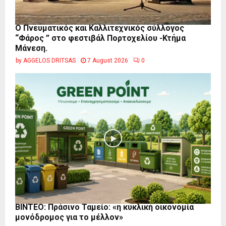
Ο Πνευματικός και Καλλιτεχνικός σύλλογος
“Φάρος ” στο φεστιβάλ Πορτοχελίου -Κτήμα
Μάνεση.
by
AGGELOS DRITSAS
7 August 2026
0
BINTEO: Πράσινο Ταμείο: «η κυκλική οικονομία
μονόδρομος για το μέλλον»