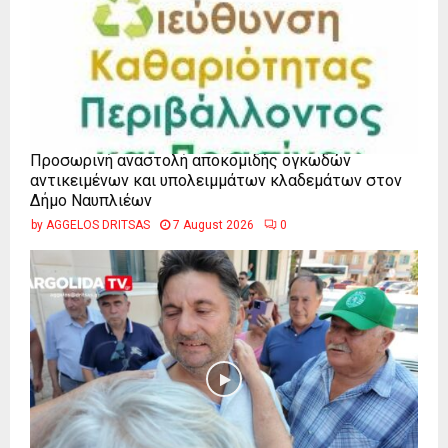
Προσωρινή αναστολή αποκομιδής ογκωδών
αντικειμένων και υπολειμμάτων κλαδεμάτων στον
Δήμο Ναυπλιέων
by
AGGELOS DRITSAS
7 August 2026
0