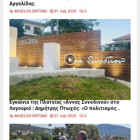
Αργολίδας.
by
AGGELOS DRITSAS
31 July 2026
0
Εγκαίνια της Πλατείας «Άννας Συνοδινού» στο
Λυγουριό | Δημήτρης Πτωχός: «Ο πολιτισμός...
by
AGGELOS DRITSAS
31 July 2026
0