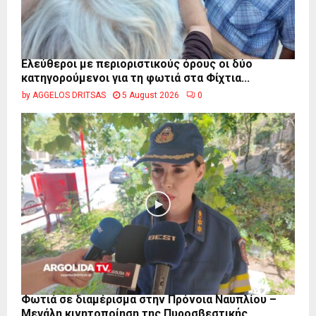
Ελεύθεροι με περιοριστικούς όρους οι δύο
κατηγορούμενοι για τη φωτιά στα Φίχτια...
by
AGGELOS DRITSAS
5 August 2026
0
Φωτιά σε διαμέρισμα στην Πρόνοια Ναυπλίου –
Μεγάλη κινητοποίηση της Πυροσβεστικής