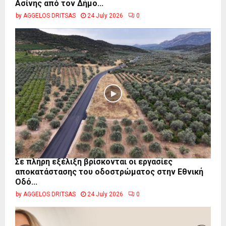
Ασίνης από τον Δήμο...
by
AGGELOS DRITSAS
24 July 2026
0
Σε πλήρη εξέλιξη βρίσκονται οι εργασίες
αποκατάστασης του οδοστρώματος στην Εθνική
Οδό...
by
AGGELOS DRITSAS
24 July 2026
0