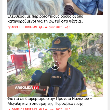
Ελεύθεροι με περιοριστικούς όρους οι δύο
κατηγορούμενοι για τη φωτιά στα Φίχτια...
by
AGGELOS DRITSAS
5 August 2026
0
Φωτιά σε διαμέρισμα στην Πρόνοια Ναυπλίου –
Μεγάλη κινητοποίηση της Πυροσβεστικής
by
AGGELOS DRITSAS
2 August 2026
0