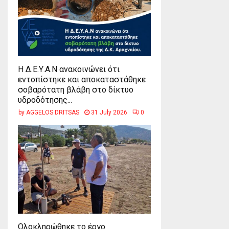
Η Δ.Ε.Υ.Α.Ν ανακοινώνει ότι
εντοπίστηκε και αποκαταστάθηκε
σοβαρότατη βλάβη στο δίκτυο
υδροδότησης...
by
AGGELOS DRITSAS
31 July 2026
0
Ολοκληρώθηκε το έργο