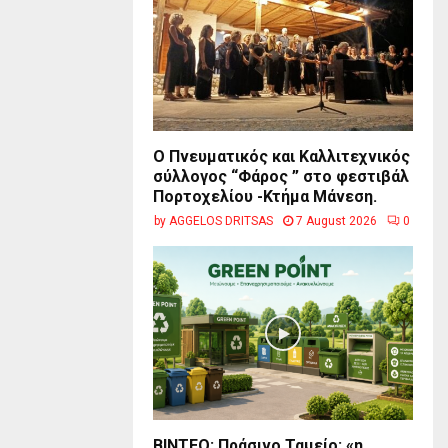
Ο Πνευματικός και Καλλιτεχνικός
σύλλογος “Φάρος ” στο φεστιβάλ
Πορτοχελίου -Κτήμα Μάνεση.
by
AGGELOS DRITSAS
7 August 2026
0
BINTEO: Πράσινο Ταμείο: «η