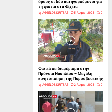
όρους οι δύο κατηγορούμενοι για
τη φωτιά στα Φίχτια...
by
AGGELOS DRITSAS
5 August 2026
0
Φωτιά σε διαμέρισμα στην
Πρόνοια Ναυπλίου – Μεγάλη
κινητοποίηση της Πυροσβεστικής
by
AGGELOS DRITSAS
2 August 2026
0