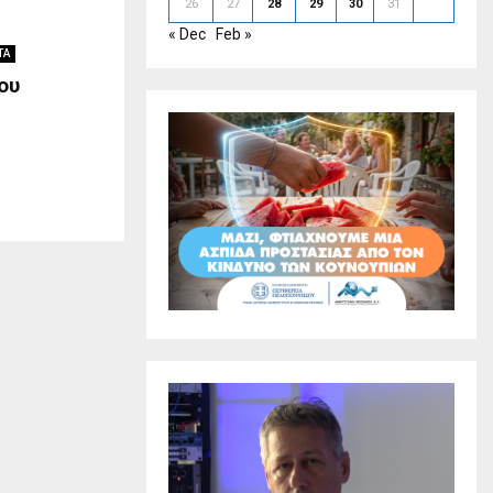
26
27
28
29
30
31
« Dec
Feb »
ΤΑ
ου