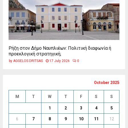
Ρήξη στον Δήμο Ναυπλιέων: Πολιτική διαφωνία ή
προεκλογική στρατηγική;
by
AGGELOS DRITSAS
17 July 2026
0
October 2025
M
T
W
T
F
S
S
1
2
3
4
5
6
7
8
9
10
11
12