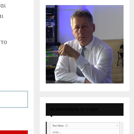
αι
αι
στο
40.600 ΣΗΜΕΡΑ 20-7-2026