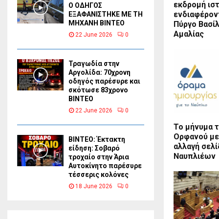
εκδρομή ισ
Ο ΟΔΗΓΟΣ
ενδιαφέρον
ΕΞΑΦΑΝΙΣΤΗΚΕ ΜΕ ΤΗ
ΜΗΧΑΝΗ ΒΙΝΤΕΟ
Πύργο Βασί
Αμαλίας
22 June 2026
0
Τραγωδία στην
Αργολίδα: 70χρονη
οδηγός παρέσυρε και
σκότωσε 83χρονο
ΒΙΝΤΕΟ
22 June 2026
0
Το μήνυμα 
Ορφανού με
ΒΙΝΤΕΟ: Έκτακτη
αλλαγή σελ
είδηση: Σοβαρό
Ναυπλιέων
τροχαίο στην Άρια
Αυτοκίνητο παρέσυρε
τέσσερις κολόνες
18 June 2026
0