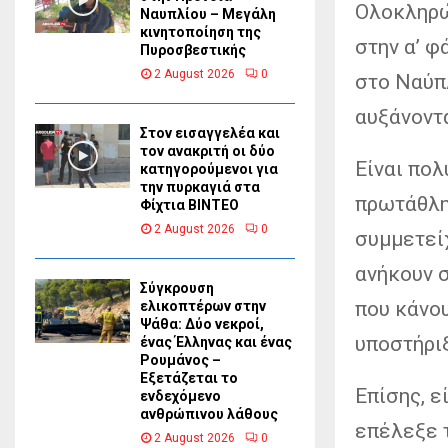
Ολοκληρώ
Ναυπλίου – Μεγάλη
κινητοποίηση της
στην α’ φ
Πυροσβεστικής
2 August 2026
0
στο Ναύπλ
αυξάνοντα
Στον εισαγγελέα και
τον ανακριτή οι δύο
Είναι πο
κατηγορούμενοι για
την πυρκαγιά στα
πρωτάθλη
Φίχτια ΒΙΝΤΕΟ
2 August 2026
0
συμμετείχ
ανήκουν σ
Σύγκρουση
που κάνου
ελικοπτέρων στην
Ψάθα: Δύο νεκροί,
υποστήρι
ένας Έλληνας και ένας
Ρουμάνος –
Εξετάζεται το
Επίσης, ε
ενδεχόμενο
ανθρώπινου λάθους
επέλεξε 
2 August 2026
0