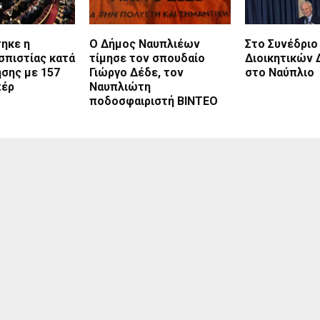
ηκε η
Ο Δήμος Ναυπλιέων
Στο Συνέδριο
σπιστίας κατά
τίμησε τον σπουδαίο
Διοικητικών 
σης με 157
Γιώργο Δέδε, τον
στο Ναύπλιο
πέρ
Ναυπλιώτη
ποδοσφαιριστή BINTEO