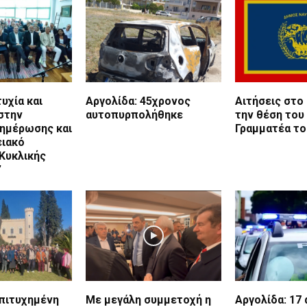
υχία και
Αργολίδα: 45χρονος
Αιτήσεις στο
στην
αυτοπυρπολήθηκε
την θέση του
νημέρωσης και
Γραμματέα το
ειακό
Κυκλικής
”
επιτυχημένη
Με μεγάλη συμμετοχή η
Αργολίδα: 17