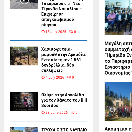
Τσεκρέκου στη Νέα
Τίρυνθα Ναυπλίου –
Επιχείρηση
απεγκλωβισμού
οδηγού
16 July 2026
0
Μεγάλη επιτ
συμμετοχή 
Χασισοφυτεία-
μαμούθ στην Αρκαδία:
“Ημερίδα Ε
Εντοπίστηκαν 1.561
το Περιφερ
δενδρύλλια, δύο
Εργαστήριο 
συλλήψεις
Οικονομίας
4 July 2026
0
Θλίψη στην Αργολίδα
για τον θάνατο του Bill
Scordos
23 June 2026
0
Ακόμη μια 
ΤΡΟΧΑΙΟ ΣΤΟ ΝΑΥΠΛΙΟ