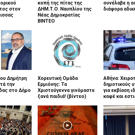
τορικού
κοπή της πίτας της
συνέλαβε η α
τος στον
ΔΗΜ.Τ.Ο. Ναυπλίου της
διάφορα αδικ
λισσας
Νέας Δημοκρατίας
ΒΙΝΤΕΟ
του Δημήτρη
Χορευτική Ομάδα
Αθήνα: Χειρο
τά την
Ερμιόνης: Τα
δημοτικούς 
ίδας στο Δήμο
Χριστούγεννα γινόμαστε
για εκβίαση 
ξανά παιδιά! (βίντεο)
καφέ και εστ