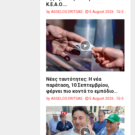
Κ.Ε.Α.Ο....
by
AGGELOS DRITSAS
5 August 2026
0
Νέες ταυτότητες: Η νέα
παράταση, 10 Σεπτεμβρίου,
φέρνει πιο κοντά το εμπόδιο...
by
AGGELOS DRITSAS
5 August 2026
0