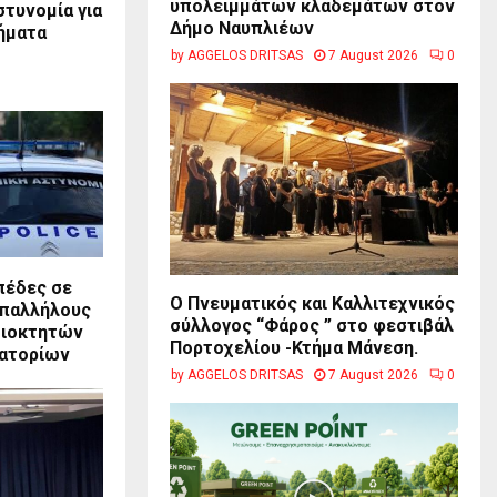
υπολειμμάτων κλαδεμάτων στον
στυνομία για
Δήμο Ναυπλιέων
ήματα
by
AGGELOS DRITSAS
7 August 2026
0
πέδες σε
Ο Πνευματικός και Καλλιτεχνικός
υπαλλήλους
σύλλογος “Φάρος ” στο φεστιβάλ
ιδιοκτητών
Πορτοχελίου -Κτήμα Μάνεση.
ιατορίων
by
AGGELOS DRITSAS
7 August 2026
0