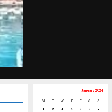
January 2024
M
T
W
T
F
S
S
1
2
3
4
5
6
7