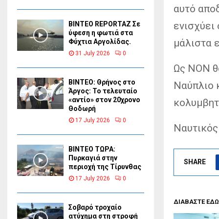
αυτό αποδ
ενισχύει
BINTEO REPORTAZ Σε
ύφεση η φωτιά στα
μάλιστα ε
Φύχτια Αργολίδας.
31 July 2026
0
Ως ΝΟΝ θ
ΒΙΝΤΕΟ: Θρήνος στο
Ναύπλιο κ
Άργος: Το τελευταίο
«αντίο» στον 20χρονο
κολυμβητ
Θοδωρή
17 July 2026
0
Ναυτικός
ΒΙΝΤΕΟ ΤΩΡΑ:
Πυρκαγιά στην
SHARE
περιοχή της Τίρυνθας
17 July 2026
0
ΔΙΑΒΑΣΤΕ ΕΔΩ
Σοβαρό τροχαίο
ατύχημα στη στροφή