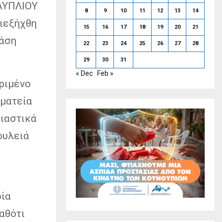
ΝΑΥΠΛΙΟΥ
8
9
10
11
12
13
14
διεξήχθη
15
16
17
18
19
20
21
φάση
22
23
24
25
26
27
28
29
30
31
« Dec
Feb »
ριμένο
ωματεία
σιαστικά
ουλειά
δία
αθότι