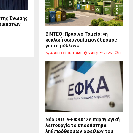
 της Ένωσης
Δικαστών
BINTEO: Πράσινο Ταμείο: «η
κυκλική οικονομία μονόδρομος
για το μέλλον»
by
AGGELOS DRITSAS
5 August 2026
0
Νέο ΟΠΣ e-ΕΦΚΑ: Σε παραγωγική
λειτουργία το υποσύστημα
ληξιπρόθεσμων οφειλών του