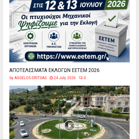
ΑΠΟΤΕΛΕΣΜΑΤΑ ΕΚΛΟΓΩΝ ΕΕΤΕΜ 2026
by
AGGELOS DRITSAS
24 July 2026
0