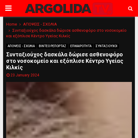
PRIMARY
MENU
Home
ΑΠΟΨΕΙΣ - ΣΧΟΛΙΑ
Συνταξιούχος δασκάλα δώρισε ασθενοφόρο στο νοσοκομείο
και εξόπλισε Κέντρο Υγείας Κιλκίς
ΑΠΟΨΕΙΣ - ΣΧΟΛΙΑ
ΒΙΝΤΕΟ ΡΕΠΟΡΤΑΖ
ΕΠΙΚΑΙΡΟΤΗΤΑ
ΣΥΝΤΑΞΙΟΥΧΟΙ
Συνταξιούχος δασκάλα δώρισε ασθενοφόρο
στο νοσοκομείο και εξόπλισε Κέντρο Υγείας
Κιλκίς
23 January 2024