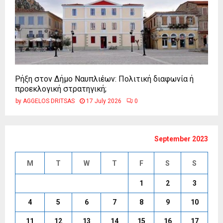
Ρήξη στον Δήμο Ναυπλιέων: Πολιτική διαφωνία ή
προεκλογική στρατηγική;
by
AGGELOS DRITSAS
17 July 2026
0
September 2023
M
T
W
T
F
S
S
1
2
3
4
5
6
7
8
9
10
11
12
13
14
15
16
17