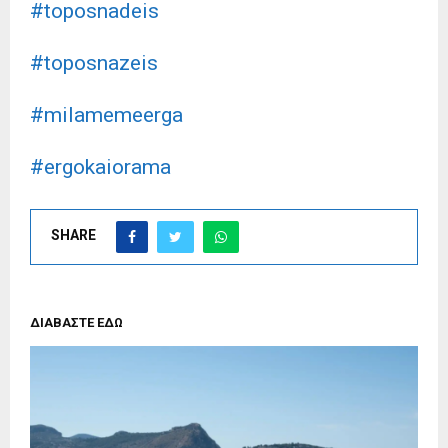
#toposnadeis
#toposnazeis
#milamemeerga
#ergokaiorama
SHARE
ΔΙΑΒΑΣΤΕ ΕΔΩ