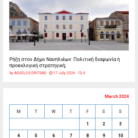
Ρήξη στον Δήμο Ναυπλιέων: Πολιτική διαφωνία ή
προεκλογική στρατηγική;
by
AGGELOS DRITSAS
17 July 2026
0
March 2024
M
T
W
T
F
S
S
1
2
3
4
5
6
7
8
9
10