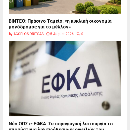
BINTEO: Πράσινο Ταμείο: «η κυκλική οικονομία
μονόδρομος για το μέλλον»
by
AGGELOS DRITSAS
5 August 2026
0
Νέο ΟΠΣ e-ΕΦΚΑ: Σε παραγωγική λειτουργία το
υποσύστημα ληξιπρόθεσμων οφειλών του