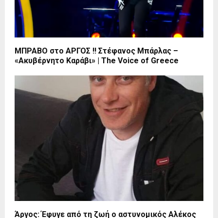
ΜΠΡΑΒΟ στο ΑΡΓΟΣ !! Στέφανος Μπάρλας –
«Ακυβέρνητο Καράβι» | The Voice of Greece
Άργος: Έφυγε από τη ζωή ο αστυνομικός Αλέκος