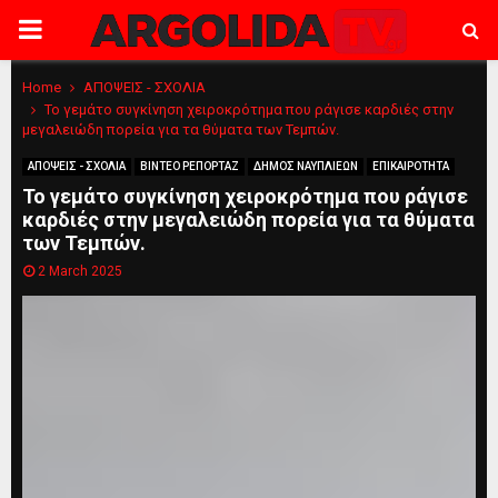
PRIMARY
MENU
Home
ΑΠΟΨΕΙΣ - ΣΧΟΛΙΑ
Το γεμάτο συγκίνηση χειροκρότημα που ράγισε καρδιές στην
μεγαλειώδη πορεία για τα θύματα των Τεμπών.
ΑΠΟΨΕΙΣ - ΣΧΟΛΙΑ
ΒΙΝΤΕΟ ΡΕΠΟΡΤΑΖ
ΔΗΜΟΣ ΝΑΥΠΛΙΕΩΝ
ΕΠΙΚΑΙΡΟΤΗΤΑ
Το γεμάτο συγκίνηση χειροκρότημα που ράγισε
καρδιές στην μεγαλειώδη πορεία για τα θύματα
των Τεμπών.
2 March 2025