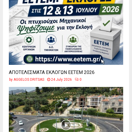
ΑΠΟΤΕΛΕΣΜΑΤΑ ΕΚΛΟΓΩΝ ΕΕΤΕΜ 2026
by
AGGELOS DRITSAS
24 July 2026
0