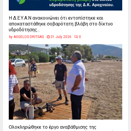
Η Δ.Ε.Υ.Α.Ν ανακοινώνει ότι εντοπίστηκε και
αποκαταστάθηκε σοβαρότατη βλάβη στο δίκτυο
υδροδότησης...
by
AGGELOS DRITSAS
31 July 2026
0
Ολοκληρώθηκε το έργο αναβάθμισης της