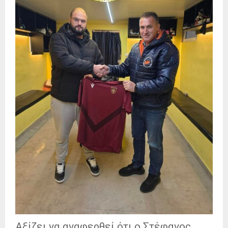
Αξίζει να
αναφερθεί ότι ο Στέφανος