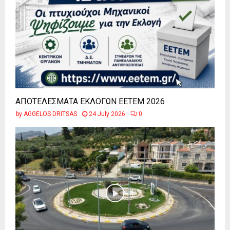
ΑΠΟΤΕΛΕΣΜΑΤΑ ΕΚΛΟΓΩΝ ΕΕΤΕΜ 2026
by
AGGELOS DRITSAS
24 July 2026
0