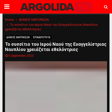
PRIMARY
MENU
Home
ΔΗΜΟΣ ΝΑΥΠΛΙΕΩΝ
Το συσσίτιο του Ιερού Ναού της Ευαγγελίστριας Ναυπλίου
χρειάζεται εθελόντριες
ΔΗΜΟΣ ΝΑΥΠΛΙΕΩΝ
ΕΠΙΚΑΙΡΟΤΗΤΑ
Το συσσίτιο του Ιερού Ναού της Ευαγγελίστριας
Ναυπλίου χρειάζεται εθελόντριες
5 September 2023