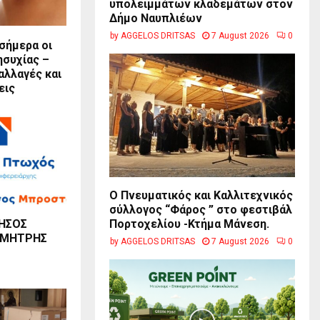
υπολειμμάτων κλαδεμάτων στον
Δήμο Ναυπλιέων
by
AGGELOS DRITSAS
7 August 2026
0
σήμερα οι
ησυχίας –
αλλαγές και
εις
Ο Πνευματικός και Καλλιτεχνικός
σύλλογος “Φάρος ” στο φεστιβάλ
ΗΣΟΣ
Πορτοχελίου -Κτήμα Μάνεση.
ΗΜΗΤΡΗΣ
by
AGGELOS DRITSAS
7 August 2026
0