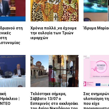
δριανού στη
Χρόνια πολλά ,να έχουμε
Ίδρυμα Μαρία
ενικές
την ευλογία των Τριών
 στη
ιεραρχών
Αστυνομίας
ακή
Τελέστηκε σήμερα,
Σας ενημερών
 Ηράκλειο |
Σάββατο 13/07 ο
υλοποίηση τη
BINTEO
Εσπερινός στο εκκλησάκι
που είχε
του Αγίου Νικοδήμου του
προγραμματισ