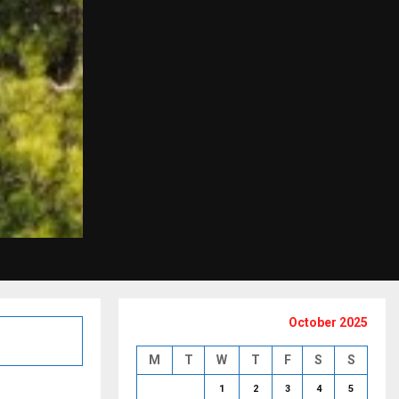
October 2025
M
T
W
T
F
S
S
1
2
3
4
5