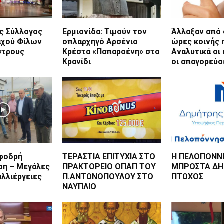
ός Σύλλογος
Ερμιονίδα: Τιμούν τον
Άλλαξαν από 
αχού Φίλων
οπλαρχηγό Αρσένιο
ώρες κοινής 
στρους
Κρέστα «Παπαρσένη» στο
Αναλυτικά οι 
Κρανίδι
οι απαγορεύσ
Σφοδρή
ΤΕΡΑΣΤΙΑ ΕΠΙΤΥΧΙΑ ΣΤΟ
Η ΠΕΛΟΠΟΝΝ
η – Μεγάλες
ΠΡΑΚΤΟΡΕΙΟ ΟΠΑΠ ΤΟΥ
ΜΠΡΟΣΤΑ Δ
αλλιέργειες
Π.ΑΝΤΩΝΟΠΟΥΛΟΥ ΣΤΟ
ΠΤΩΧΟΣ
ΝΑΥΠΛΙΟ