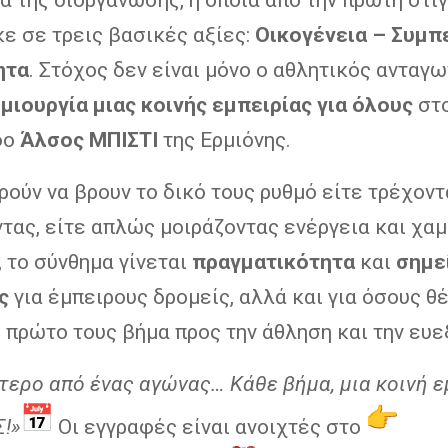
ε σε τρεις βασικές αξίες:
Οικογένεια – Συμπ
ητα
. Στόχος δεν είναι μόνο ο αθλητικός ανταγω
μιουργία μιας κοινής εμπειρίας για όλους
στ
φο
Άλσος ΜΠΙΣΤΙ
της Ερμιόνης.
ούν να βρουν το δικό τους ρυθμό είτε τρέχοντα
τας, είτε απλώς μοιράζοντας ενέργεια και χαμ
, το σύνθημα γίνεται
πραγματικότητα
και
σημε
ς
για έμπειρους δρομείς, αλλά και για όσους θ
 πρώτο τους βήμα προς την άθληση και την ευε
τερο από ένας αγώνας… Κάθε βήμα, μια κοινή ε
Σ!»
Οι εγγραφές είναι ανοιχτές στο