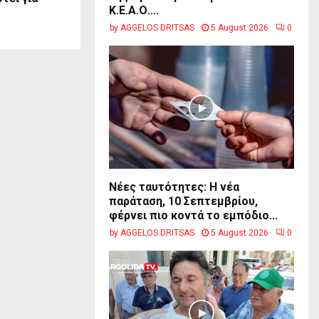
Κ.Ε.Α.Ο....
by
AGGELOS DRITSAS
5 August 2026
0
Νέες ταυτότητες: Η νέα
παράταση, 10 Σεπτεμβρίου,
φέρνει πιο κοντά το εμπόδιο...
by
AGGELOS DRITSAS
5 August 2026
0