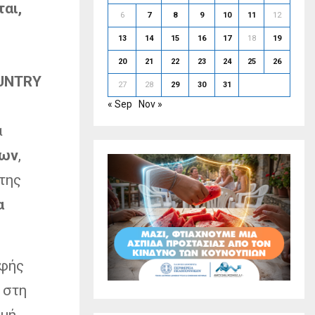
αι,
6
7
8
9
10
11
12
13
14
15
16
17
18
19
20
21
22
23
24
25
26
UNTRY
27
28
29
30
31
1
« Sep
Nov »
ά
νων
,
της
α
αφής
 στη
γμή