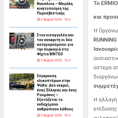
Το
ERMIO
Ναυπλίου – Μεγάλη
κινητοποίηση της
Πυροσβεστικής
και προσ
2 August 2026
0
Η Οργανω
Στον εισαγγελέα και
RUNNING
τον ανακριτή οι δύο
κατηγορούμενοι για
Ιανουαρί
την πυρκαγιά στα
Φίχτια ΒΙΝΤΕΟ
ουσιαστι
2 August 2026
0
ύστερα απ
διοργάνω
Σύγκρουση
ελικοπτέρων στην
συμμετέ
Ψάθα: Δύο νεκροί,
ένας Έλληνας και ένας
Ρουμάνος –
Η αλλαγή
Εξετάζεται το
ενδεχόμενο
επίδοσης
ανθρώπινου λάθους
2 August 2026
0
φιλοσοφία