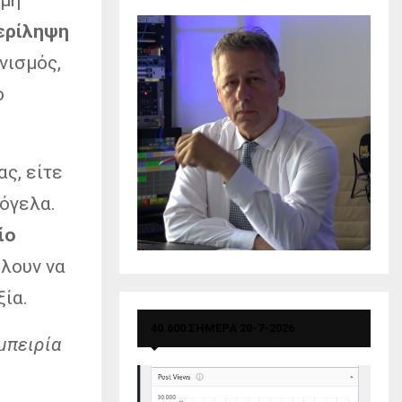
ερίληψη
νισμός,
ο
ς, είτε
όγελα.
ίο
έλουν να
ξία.
40.600 ΣΗΜΕΡΑ 20-7-2026
μπειρία