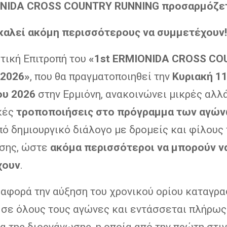
NIDA
CROSS
COUNTRY
RUNNING
προσαρμόζετ
καλεί ακόμη περισσότερους να συμμετέχουν!
τική Επιτροπή του
«
1
st
ERMIONIDA CROSS CO
 2026»
, που θα πραγματοποιηθεί την
Κυριακή 1
ου 2026
στην Ερμιόνη, ανακοινώνει μικρές αλλ
κές
τροποποιήσεις στο πρόγραμμα των αγώ
ό δημιουργικό διάλογο με δρομείς και φίλους 
σης, ώστε
ακόμα περισσότεροι να μπορούν ν
χουν
.
 αφορά την αύξηση του χρονικού ορίου καταγρ
 σε όλους τους αγώνες και εντάσσεται πλήρως
 της διοργάνωσης, η οποία από την πρώτη στι