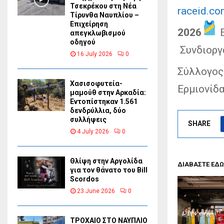
Τσεκρέκου στη Νέα
raceid.co
Τίρυνθα Ναυπλίου –
Επιχείρηση
2026
Ε
απεγκλωβισμού
οδηγού
Συνδιοργ
16 July 2026
0
Σύλλογος
Χασισοφυτεία-
Ερμιονίδ
μαμούθ στην Αρκαδία:
Εντοπίστηκαν 1.561
δενδρύλλια, δύο
συλλήψεις
SHARE
4 July 2026
0
Θλίψη στην Αργολίδα
ΔΙΑΒΑΣΤΕ ΕΔΩ
για τον θάνατο του Bill
Scordos
23 June 2026
0
ΤΡΟΧΑΙΟ ΣΤΟ ΝΑΥΠΛΙΟ