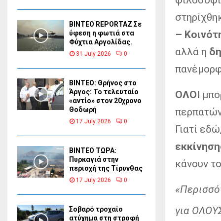
στηρίχθηκ
BINTEO REPORTAZ Σε
– Κοινότ
ύφεση η φωτιά στα
Φύχτια Αργολίδας.
αλλά η
δη
31 July 2026
0
πανέμορ
ΒΙΝΤΕΟ: Θρήνος στο
Άργος: Το τελευταίο
ΟΛΟΙ
μπορ
«αντίο» στον 20χρονο
Θοδωρή
περπατών
17 July 2026
0
Γιατί εδώ
εκκίνηση
ΒΙΝΤΕΟ ΤΩΡΑ:
Πυρκαγιά στην
κάνουν το
περιοχή της Τίρυνθας
17 July 2026
0
«Περισσό
για ΟΛΟΥ
Σοβαρό τροχαίο
ατύχημα στη στροφή