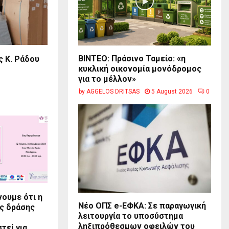
BINTEO: Πράσινο Ταμείο: «η
ς Κ. Ράδου
κυκλική οικονομία μονόδρομος
για το μέλλον»
by
AGGELOS DRITSAS
5 August 2026
0
ουμε ότι η
Νέο ΟΠΣ e-ΕΦΚΑ: Σε παραγωγική
ς δράσης
λειτουργία το υποσύστημα
ληξιπρόθεσμων οφειλών του
τεί για