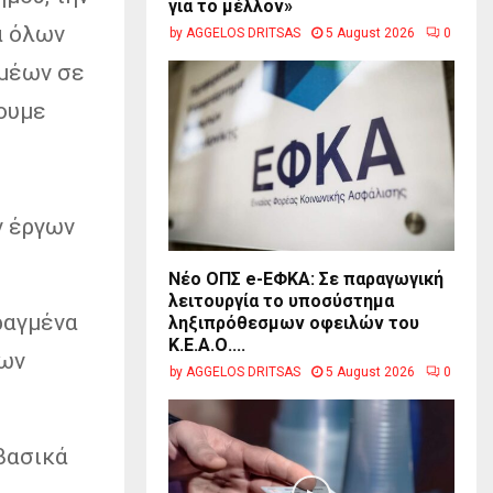
για το μέλλον»
α όλων
by
AGGELOS DRITSAS
5 August 2026
0
ομέων σε
ουμε
ν έργων
Νέο ΟΠΣ e-ΕΦΚΑ: Σε παραγωγική
λειτουργία το υποσύστημα
ραγμένα
ληξιπρόθεσμων οφειλών του
Κ.Ε.Α.Ο....
των
by
AGGELOS DRITSAS
5 August 2026
0
βασικά