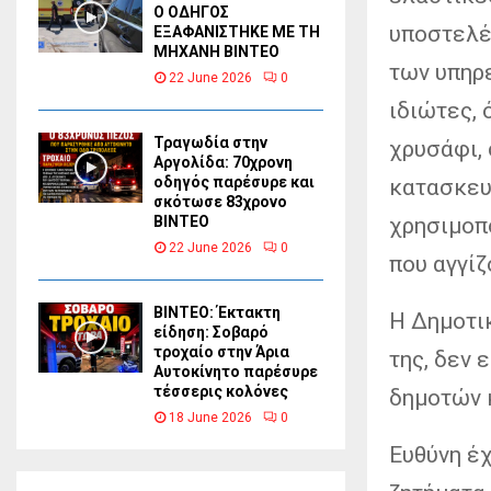
Ο ΟΔΗΓΟΣ
υποστελέ
ΕΞΑΦΑΝΙΣΤΗΚΕ ΜΕ ΤΗ
ΜΗΧΑΝΗ ΒΙΝΤΕΟ
των υπηρ
22 June 2026
0
ιδιώτες,
Τραγωδία στην
χρυσάφι, 
Αργολίδα: 70χρονη
οδηγός παρέσυρε και
κατασκευή
σκότωσε 83χρονο
χρησιμοπο
ΒΙΝΤΕΟ
22 June 2026
0
που αγγίζ
ΒΙΝΤΕΟ: Έκτακτη
Η Δημοτι
είδηση: Σοβαρό
τροχαίο στην Άρια
της, δεν 
Αυτοκίνητο παρέσυρε
τέσσερις κολόνες
δημοτών 
18 June 2026
0
Ευθύνη έ