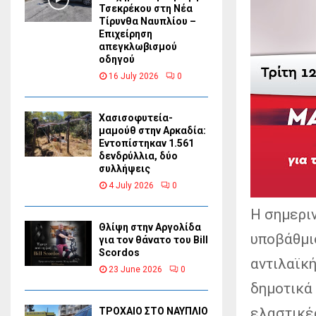
Τσεκρέκου στη Νέα
Τίρυνθα Ναυπλίου –
Επιχείρηση
απεγκλωβισμού
οδηγού
16 July 2026
0
Χασισοφυτεία-
μαμούθ στην Αρκαδία:
Εντοπίστηκαν 1.561
δενδρύλλια, δύο
συλλήψεις
4 July 2026
0
Η σημεριν
Θλίψη στην Αργολίδα
υποβάθμι
για τον θάνατο του Bill
Scordos
αντιλαϊκή
23 June 2026
0
δημοτικά 
ελαστικέ
ΤΡΟΧΑΙΟ ΣΤΟ ΝΑΥΠΛΙΟ