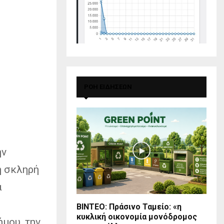
ΡΟΗ ΕΙΔΗΣΕΩΝ
ην
η σκληρή
ά
BINTEO: Πράσινο Ταμείο: «η
κυκλική οικονομία μονόδρομος
μου, την