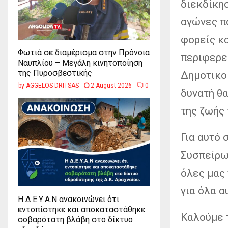
διεκδίκησ
αγώνες π
φορείς κα
Φωτιά σε διαμέρισμα στην Πρόνοια
περιφερε
Ναυπλίου – Μεγάλη κινητοποίηση
της Πυροσβεστικής
Δημοτικο
by
AGGELOS DRITSAS
2 August 2026
0
δυνατή θα
της ζωής 
Για αυτό 
Συσπείρω
όλες μας 
για όλα α
Η Δ.Ε.Υ.Α.Ν ανακοινώνει ότι
εντοπίστηκε και αποκαταστάθηκε
Καλούμε τ
σοβαρότατη βλάβη στο δίκτυο