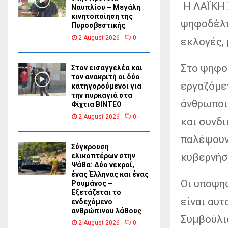
Η ΛΑΪΚΗ 
Ναυπλίου – Μεγάλη
κινητοποίηση της
ψηφοδέλτ
Πυροσβεστικής
2 August 2026
0
εκλογές,
Στο ψηφο
Στον εισαγγελέα και
τον ανακριτή οι δύο
εργαζόμεν
κατηγορούμενοι για
την πυρκαγιά στα
άνθρωποι 
Φίχτια ΒΙΝΤΕΟ
2 August 2026
0
και συνδι
παλέψουν
Σύγκρουση
κυβερνήσε
ελικοπτέρων στην
Ψάθα: Δύο νεκροί,
ένας Έλληνας και ένας
Οι υποψη
Ρουμάνος –
Εξετάζεται το
είναι αυτ
ενδεχόμενο
ανθρώπινου λάθους
Συμβούλι
2 August 2026
0