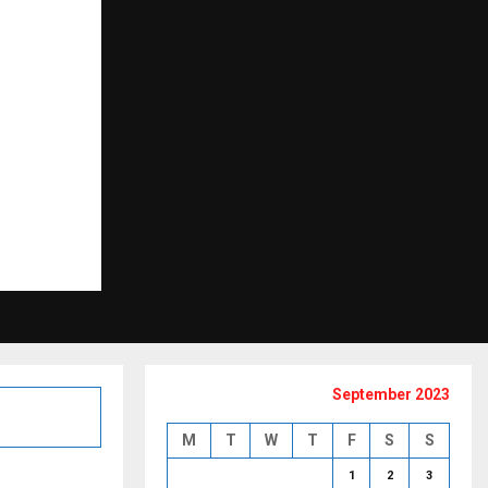
September 2023
M
T
W
T
F
S
S
1
2
3