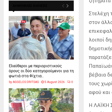
ζητήματα
ΔΗΜΟΦΙΛΕΣ ΕΙΔΗΣΕΙΣ
Στελέχη 
στον άλλ
επικεφαλή
λοιποί δη
δημοτικής
παρατάξε
Παπαϊωάνν
Ελεύθεροι με περιοριστικούς
όρους οι δύο κατηγορούμενοι για τη
βέβαια δε
φωτιά στα Φίχτια...
by
AGGELOS DRITSAS
5 August 2026
0
τους χωρί
αφού και 
Η ΛΑΪΚΗ 