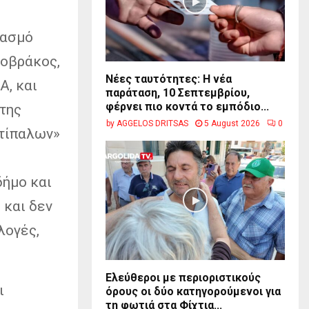
υασμό
νοβράκος,
Νέες ταυτότητες: Η νέα
Α, και
παράταση, 10 Σεπτεμβρίου,
φέρνει πιο κοντά το εμπόδιο...
 της
by
AGGELOS DRITSAS
5 August 2026
0
ντίπαλων»
δήμο και
 και δεν
λογές,
Ελεύθεροι με περιοριστικούς
ι
όρους οι δύο κατηγορούμενοι για
τη φωτιά στα Φίχτια...