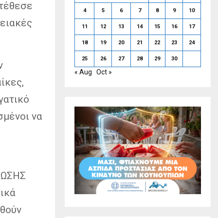
τέθεσε
4
5
6
7
8
9
10
ρειακές
11
12
13
14
15
16
17
18
19
20
21
22
23
24
25
26
27
28
29
30
ν
« Aug
Oct »
ίκες,
γατικό
σμένοι να
.
ΡΩΣΗΣ
τικά
χθούν