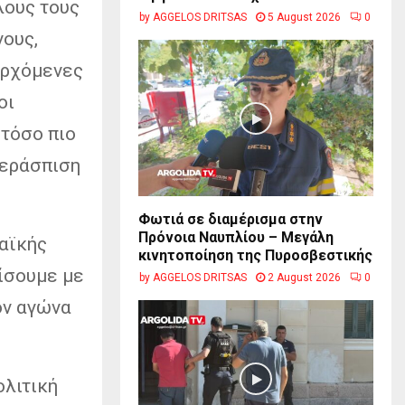
λους τους
by
AGGELOS DRITSAS
5 August 2026
0
νους,
 ερχόμενες
οι
 τόσο πιο
περάσπιση
Φωτιά σε διαμέρισμα στην
Πρόνοια Ναυπλίου – Μεγάλη
Λαϊκής
κινητοποίηση της Πυροσβεστικής
ίσουμε με
by
AGGELOS DRITSAS
2 August 2026
0
ον αγώνα
ολιτική